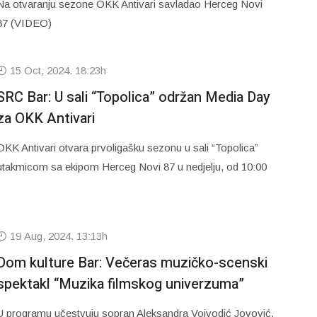
Na otvaranju sezone OKK Antivari savladao Herceg Novi
87 (VIDEO)
15 Oct, 2024. 18:23h
SRC Bar: U sali “Topolica” održan Media Day
za OKK Antivari
OKK Antivari otvara prvoligašku sezonu u sali “Topolica”
utakmicom sa ekipom Herceg Novi 87 u nedjelju, od 10:00
19 Aug, 2024. 13:13h
Dom kulture Bar: Večeras muzičko-scenski
spektakl “Muzika filmskog univerzuma”
U programu učestvuju sopran Aleksandra Vojvodić Jovović,