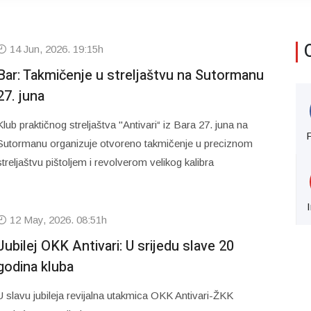
14 Jun, 2026. 19:15h
Bar: Takmičenje u streljaštvu na Sutormanu
27. juna
Klub praktičnog streljaštva "Antivari“ iz Bara 27. juna na
Sutormanu organizuje otvoreno takmičenje u preciznom
streljaštvu pištoljem i revolverom velikog kalibra
12 May, 2026. 08:51h
Jubilej OKK Antivari: U srijedu slave 20
godina kluba
U slavu jubileja revijalna utakmica OKK Antivari-ŽKK