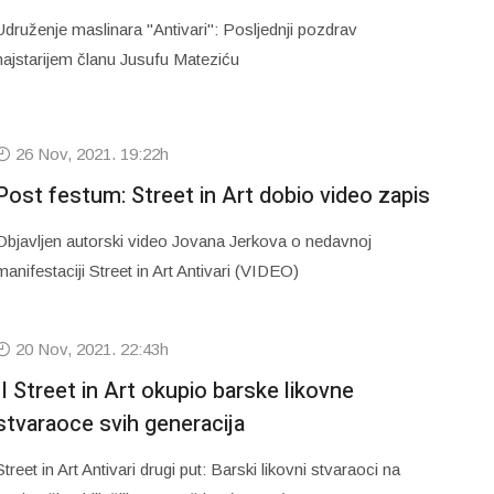
Udruženje maslinara "Antivari": Posljednji pozdrav
najstarijem članu Jusufu Mateziću
26 Nov, 2021. 19:22h
Post festum: Street in Art dobio video zapis
Objavljen autorski video Jovana Jerkova o nedavnoj
manifestaciji Street in Art Antivari (VIDEO)
20 Nov, 2021. 22:43h
II Street in Art okupio barske likovne
stvaraoce svih generacija
Street in Art Antivari drugi put: Barski likovni stvaraoci na