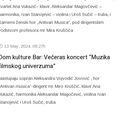
kvartet Ana Vukazić– klavir, Aleksandar Magovčević –
harmonika, Ivan Stanojević – violina i Uroš Sučić – truba, i
Kamerni ženski hor „Antivari Musica“, pod dirigentskim
vođstvom profesora mr Mira Kruščića
13 May, 2024. 09:27h
Dom kulture Bar: Večeras koncert “Muzika
filmskog univerzuma”
Nastupaju sopran Aleksandra Vojvodić Jovović , hor
“Antivari musica”-dirigent mr Miro Kruščić, klavir Ana
Vukazić, harmonika Aleksandar Magočević, violina Ivan
Stanojević i Uroš Sučić, truba