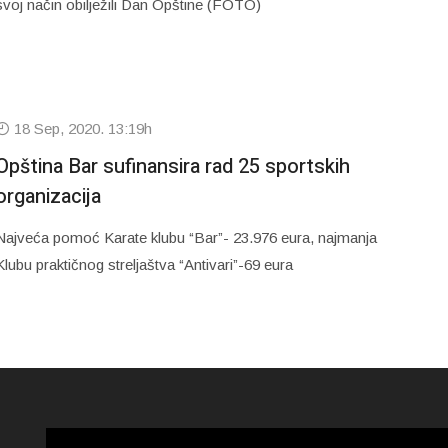
svoj način obilježili Dan Opštine (FOTO)
18 Sep, 2020. 13:19h
Opština Bar sufinansira rad 25 sportskih
organizacija
Najveća pomoć Karate klubu “Bar”- 23.976 eura, najmanja
Klubu praktičnog streljaštva “Antivari”-69 eura