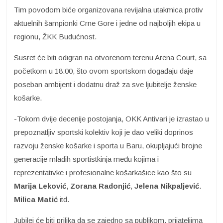
Tim povodom biće organizovana revijalna utakmica protiv
aktuelnih šampionki Crne Gore i jedne od najboljih ekipa u
regionu, ŽKK Budućnost.
Susret će biti odigran na otvorenom terenu Arena Court, sa
početkom u 18:00, što ovom sportskom događaju daje
poseban ambijent i dodatnu draž za sve ljubitelje ženske
košarke.
-Tokom dvije decenije postojanja, OKK Antivari je izrastao u
prepoznatljiv sportski kolektiv koji je dao veliki doprinos
razvoju ženske košarke i sporta u Baru, okupljajući brojne
generacije mladih sportistkinja među kojima i
reprezentativke i profesionalne košarkašice kao što su
Marija Leković
,
Zorana Radonjić
,
Jelena Nikpaljević
.
Milica Matić
itd.
Jubilej će biti prilika da se zajedno sa publikom, prijateljima