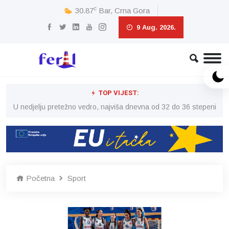
c
30.87
Bar, Crna Gora
9 Aug. 2026.
TOP VIJEST:
eni
U nedjelju pretežno vedro, najviša dnevna od 32 do 36 stepeni
U 
Početna
Sport