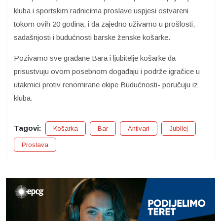
kluba i sportskim radnicima proslave uspjesi ostvareni
tokom ovih 20 godina, i da zajedno uživamo u prošlosti,
sadašnjosti i budućnosti barske ženske košarke.
Pozivamo sve građane Bara i ljubitelje košarke da
prisustvuju ovom posebnom događaju i podrže igračice u
utakmici protiv renomirane ekipe Budućnosti- poručuju iz
kluba.
Tagovi:
Košarka
Bar
Antivari
Jubilej
Proslava