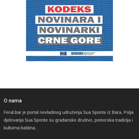
O nama
Feral.bar je portal nevladinog udruženja Sua Sponte iz Bara. Polja
djelovanja Sua Sponte su građansko društvo, pomorska tradicija i
kulturna baština.