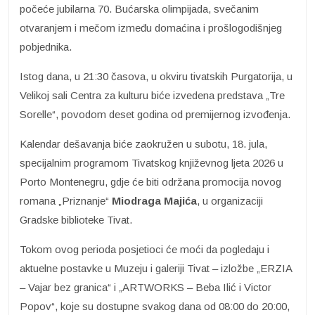
počeće jubilarna 70. Bućarska olimpijada, svečanim
otvaranjem i mečom između domaćina i prošlogodišnjeg
pobjednika.
Istog dana, u 21:30 časova, u okviru tivatskih Purgatorija, u
Velikoj sali Centra za kulturu biće izvedena predstava „Tre
Sorelle“, povodom deset godina od premijernog izvođenja.
Kalendar dešavanja biće zaokružen u subotu, 18. jula,
specijalnim programom Tivatskog književnog ljeta 2026 u
Porto Montenegru, gdje će biti održana promocija novog
romana „Priznanje“
Miodraga Majića
, u organizaciji
Gradske biblioteke Tivat.
Tokom ovog perioda posjetioci će moći da pogledaju i
aktuelne postavke u Muzeju i galeriji Tivat – izložbe „ERZIA
– Vajar bez granica“ i „ARTWORKS – Beba Ilić i Victor
Popov“, koje su dostupne svakog dana od 08:00 do 20:00,