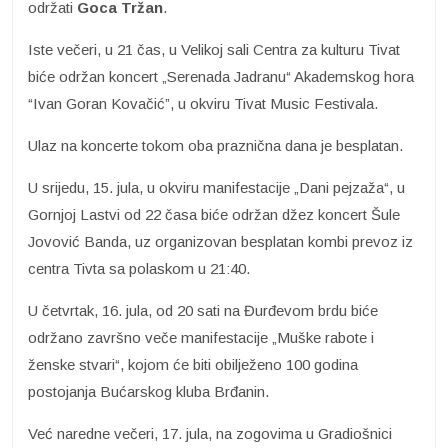
održati
Goca Tržan
.
Iste večeri, u 21 čas, u Velikoj sali Centra za kulturu Tivat
biće održan koncert „Serenada Jadranu“ Akademskog hora
“Ivan Goran Kovačić”, u okviru Tivat Music Festivala.
Ulaz na koncerte tokom oba praznična dana je besplatan.
U srijedu, 15. jula, u okviru manifestacije „Dani pejzaža“, u
Gornjoj Lastvi od 22 časa biće održan džez koncert Šule
Jovović Banda, uz organizovan besplatan kombi prevoz iz
centra Tivta sa polaskom u 21:40.
U četvrtak, 16. jula, od 20 sati na Đurđevom brdu biće
održano završno veče manifestacije „Muške rabote i
ženske stvari“, kojom će biti obilježeno 100 godina
postojanja Bućarskog kluba Brđanin.
Već naredne večeri, 17. jula, na zogovima u Gradiošnici