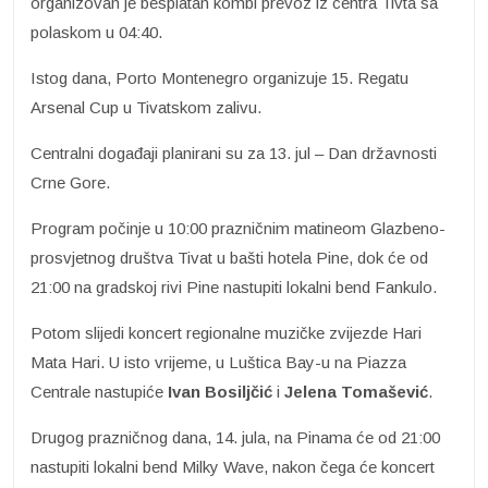
organizovan je besplatan kombi prevoz iz centra Tivta sa
polaskom u 04:40.
Istog dana, Porto Montenegro organizuje 15. Regatu
Arsenal Cup u Tivatskom zalivu.
Centralni događaji planirani su za 13. jul – Dan državnosti
Crne Gore.
Program počinje u 10:00 prazničnim matineom Glazbeno-
prosvjetnog društva Tivat u bašti hotela Pine, dok će od
21:00 na gradskoj rivi Pine nastupiti lokalni bend Fankulo.
Potom slijedi koncert regionalne muzičke zvijezde Hari
Mata Hari. U isto vrijeme, u Luštica Bay-u na Piazza
Centrale nastupiće
Ivan Bosiljčić
i
Jelena Tomašević
.
Drugog prazničnog dana, 14. jula, na Pinama će od 21:00
nastupiti lokalni bend Milky Wave, nakon čega će koncert