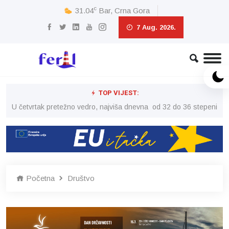
c
31.04
Bar, Crna Gora
7 Aug. 2026.
TOP VIJEST:
peni
U četvrtak pretežno vedro, najviša dnevna od 32 do 36 stepeni
U č
Početna
Društvo