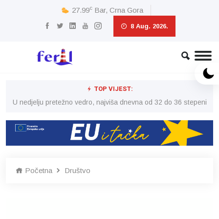
c
27.99
Bar, Crna Gora
8 Aug. 2026.
TOP VIJEST:
eni
U nedjelju pretežno vedro, najviša dnevna od 32 do 36 stepeni
U 
Početna
Društvo