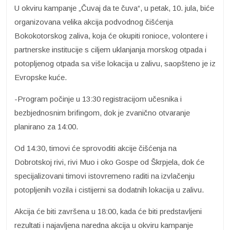
U okviru kampanje „Čuvaj da te čuva“, u petak, 10. jula, biće
organizovana velika akcija podvodnog čišćenja
Bokokotorskog zaliva, koja će okupiti ronioce, volontere i
partnerske institucije s ciljem uklanjanja morskog otpada i
potopljenog otpada sa više lokacija u zalivu, saopšteno je iz
Evropske kuće.
-Program počinje u 13:30 registracijom učesnika i
bezbjednosnim brifingom, dok je zvanično otvaranje
planirano za 14:00.
Od 14:30, timovi će sprovoditi akcije čišćenja na
Dobrotskoj rivi, rivi Muo i oko Gospe od Škrpjela, dok će
specijalizovani timovi istovremeno raditi na izvlačenju
potopljenih vozila i cistijerni sa dodatnih lokacija u zalivu.
Akcija će biti završena u 18:00, kada će biti predstavljeni
rezultati i najavljena naredna akcija u okviru kampanje