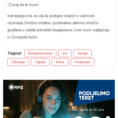
„Čuvaj da te čuva“.
Kampanja ima za cilj da podigne svijest o važnosti
očuvanja životne sredine i podstakne aktivno učešće
građana u zaštiti prirodnih bogatstava Crne Gore-zaključuju
iz Evropske kuće.
Tagovi:
Evropska kuća
EU
Akcija
Čišćenje
Otpad
Boka
Podmorje