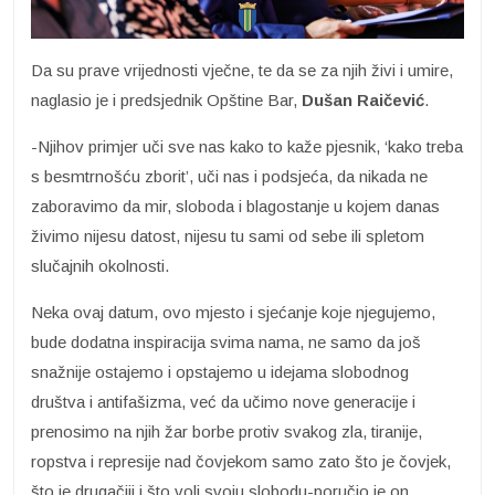
Da su prave vrijednosti vječne, te da se za njih živi i umire,
naglasio je i predsjednik Opštine Bar,
Dušan Raičević
.
-Njihov primjer uči sve nas kako to kaže pjesnik, ‘kako treba
s besmtrnošću zborit’, uči nas i podsjeća, da nikada ne
zaboravimo da mir, sloboda i blagostanje u kojem danas
živimo nijesu datost, nijesu tu sami od sebe ili spletom
slučajnih okolnosti.
Neka ovaj datum, ovo mjesto i sjećanje koje njegujemo,
bude dodatna inspiracija svima nama, ne samo da još
snažnije ostajemo i opstajemo u idejama slobodnog
društva i antifašizma, već da učimo nove generacije i
prenosimo na njih žar borbe protiv svakog zla, tiranije,
ropstva i represije nad čovjekom samo zato što je čovjek,
što je drugačiji i što voli svoju slobodu-poručio je on.