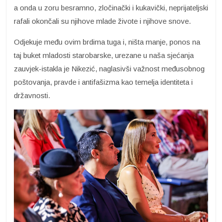
a onda u zoru besramno, zločinački i kukavički, neprijateljski
rafali okončali su njihove mlade živote i njihove snove.
Odjekuje među ovim brdima tuga i, ništa manje, ponos na
taj buket mladosti starobarske, urezane u naša sjećanja
zauvjek-istakla je Nikezić, naglasivši važnost međusobnog
poštovanja, pravde i antifašizma kao temelja identiteta i
državnosti.