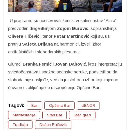
-U programu su učestvovali ženski vokalni sastav “Alata”
predvođen dirigentkinjom
Zojom
Đurović
, sopranistkinja
Olivera Tičević
i tenor
Petar Martinović
koji su, uz
pratnju
Safeta
Drljana
na harmonici, izveli izbor
antifašističkih i slobodarskih pjesama.
Glumci
Branka Femić
i
Jovan Dabović
, kroz interpretaciju
svjedočanstava i snažne scenske poruke, podsjetili su da
sloboda nije nasljeđe, već da je sloboda izbor koji zajedno
čuvamo-zaključuje se u saopštenju Opštine Bar.
Tagovi:
Bar
Opština Bar
UBNOR
Manifestacija
Stari Bar
Stari grad
Tradicija
Dušan Raičević