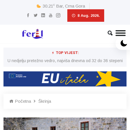
c
30.21
Bar, Crna Gora
8 Aug. 2026.
TOP VIJEST:
eni
U nedjelju pretežno vedro, najviša dnevna od 32 do 36 stepeni
U 
Početna
Škrinja