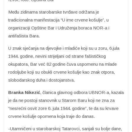
Među zidinama starobarske tvrđave održana je
tradicionalna manifestacija “U ime crvene košulje”, u
organizaciji Opštine Bar i Udruženja boraca NOR-a i
antifašista Bara.
U znak sjećanja na djevojke i mladiće koji su u zoru, 6.jula
1944. godine, nevini strijeljani od strane fašističkog
okupatora, Bar već 82 godine čuva uspomenu na mlade
rodoljube koji su obukli crvene košulje kao znak otpora,
slobodarskog duha i dostojanstva.
Branka Nikezić
, članica glavnog odbora UBNOR-a, kazala
je da ne postoji stanovnik u Starom Baru koji ne zna za
“nesrećni osvit zore 6. jula 1944. godine”, te da su krvave
crvene košulje opomena koja traje do danas.
-Utamničeni u starobarskoj Tatarovci, sanjali su bolje dane,