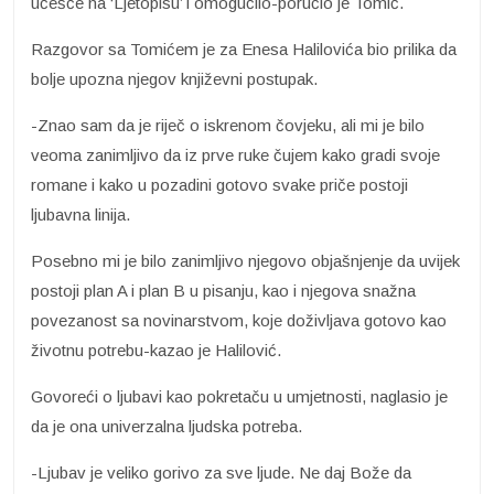
učešće na ‘Ljetopisu’ i omogućilo-poručio je Tomić.
Razgovor sa Tomićem je za Enesa Halilovića bio prilika da
bolje upozna njegov književni postupak.
-Znao sam da je riječ o iskrenom čovjeku, ali mi je bilo
veoma zanimljivo da iz prve ruke čujem kako gradi svoje
romane i kako u pozadini gotovo svake priče postoji
ljubavna linija.
Posebno mi je bilo zanimljivo njegovo objašnjenje da uvijek
postoji plan A i plan B u pisanju, kao i njegova snažna
povezanost sa novinarstvom, koje doživljava gotovo kao
životnu potrebu-kazao je Halilović.
Govoreći o ljubavi kao pokretaču u umjetnosti, naglasio je
da je ona univerzalna ljudska potreba.
-Ljubav je veliko gorivo za sve ljude. Ne daj Bože da