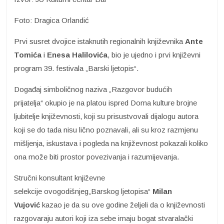
Foto: Dragica Orlandić
Prvi susret dvojice istaknutih regionalnih književnika
Ante
Tomića
i
Enesa Halilovića
, bio je ujedno i prvi književni
program 39. festivala „Barski ljetopis“.
Događaj simboličnog naziva „Razgovor budućih
prijatelja“ okupio je na platou ispred Doma kulture brojne
ljubitelje književnosti, koji su prisustvovali dijalogu autora
koji se do tada nisu lično poznavali, ali su kroz razmjenu
mišljenja, iskustava i pogleda na književnost pokazali koliko
ona može biti prostor povezivanja i razumijevanja.
Stručni konsultant književne
selekcije ovogodišnjeg„Barskog ljetopisa“
Milan
Vujović
kazao je da su ove godine željeli da o književnosti
razgovaraju autori koji iza sebe imaju bogat stvaralački