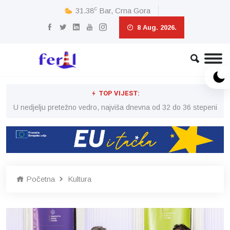
c
31.38
Bar, Crna Gora
8 Aug. 2026.
TOP VIJEST:
eni
U nedjelju pretežno vedro, najviša dnevna od 32 do 36 stepeni
U 
Početna
Kultura