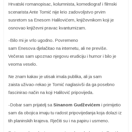
Hrvatski romanopisac, kolumnista, komediograf i filmski
scenarista Ante Tomić nije krio zadovoljstvo prvim
susretom sa Enesom Halilovićem, književnikom koji je
osnovao književni pravac kvantumizam.
-Bilo mi je vrlo ugodno. Povremeno
sam Enesova djelačitao na internetu, ali ne previše.
Večeras sam upoznao njegovu erudiciju i humor i bilo je
veoma veselo.
Ne znam kakav je utisak imala publika, ali ja sam
zaista uživao-rekao je Tomić naglasivši da ga posebno
fascinirao način na koji Halilović pripovijeda.
-Dobar sam prijatelj sa
Sinanom Gudževićem
i primijetio
sam da obojica imaju tu radost pripovijedanja koja dolazi iz
tih planinskih krajeva. Rječiti su i na papiru i usmeno.