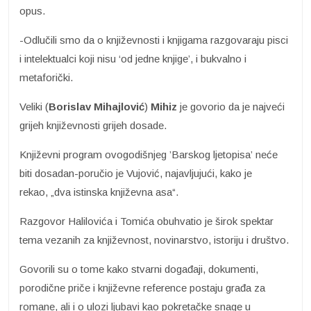
opus.
-Odlučili smo da o književnosti i knjigama razgovaraju pisci
i intelektualci koji nisu ‘od jedne knjige’, i bukvalno i
metaforički.
Veliki (
Borislav Mihajlović
)
Mihiz
je govorio da je najveći
grijeh književnosti grijeh dosade.
Književni program ovogodišnjeg ’Barskog ljetopisa’ neće
biti dosadan-poručio je Vujović, najavljujući, kako je
rekao, „dva istinska književna asa“.
Razgovor Halilovića i Tomića obuhvatio je širok spektar
tema vezanih za književnost, novinarstvo, istoriju i društvo.
Govorili su o tome kako stvarni događaji, dokumenti,
porodične priče i književne reference postaju građa za
romane, ali i o ulozi ljubavi kao pokretačke snage u