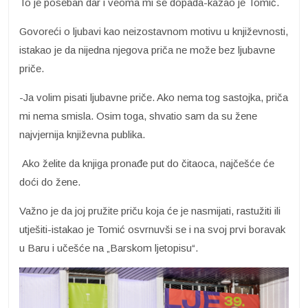
To je poseban dar i veoma mi se dopada-kazao je Tomić.
Govoreći o ljubavi kao neizostavnom motivu u književnosti,
istakao je da nijedna njegova priča ne može bez ljubavne
priče.
-Ja volim pisati ljubavne priče. Ako nema tog sastojka, priča
mi nema smisla. Osim toga, shvatio sam da su žene
najvjernija književna publika.
Ako želite da knjiga pronađe put do čitaoca, najčešće će
doći do žene.
Važno je da joj pružite priču koja će je nasmijati, rastužiti ili
utješiti-istakao je Tomić osvrnuvši se i na svoj prvi boravak
u Baru i učešće na „Barskom ljetopisu“.