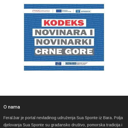
O nama
Feral.bar je portal nevladinog udruženja Sua Sponte iz Bara. Polja
djelovanja Sua Sponte su građansko društvo, pomorska tradicija i