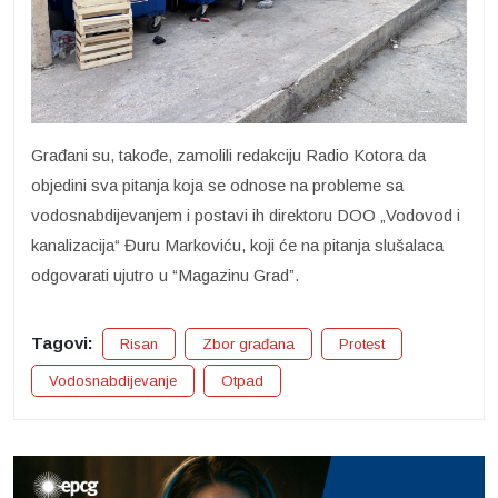
Građani su, takođe, zamolili redakciju Radio Kotora da
objedini sva pitanja koja se odnose na probleme sa
vodosnabdijevanjem i postavi ih direktoru DOO „Vodovod i
kanalizacija“ Đuru Markoviću, koji će na pitanja slušalaca
odgovarati ujutro u “Magazinu Grad”.
Tagovi:
Risan
Zbor građana
Protest
Vodosnabdijevanje
Otpad