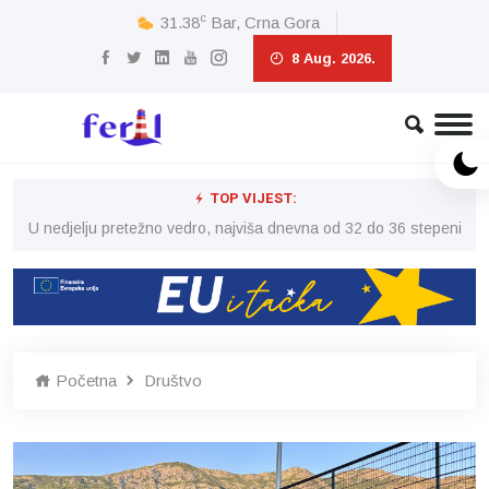
c
31.38
Bar, Crna Gora
8 Aug. 2026.
TOP VIJEST:
eni
U nedjelju pretežno vedro, najviša dnevna od 32 do 36 stepeni
U 
Početna
Društvo