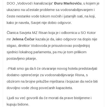
DOO „Vodovod i kanalizacija“
Đuru Markoviću
, u kojem je
ukazano na učestale probleme sa vodosnabdijevanjem i
česte nestanke vode tokom noćnih i jutarnjih sati, na koji,
kako je navela, Savjet nije dobio odgovor.
Članica Savjeta MZ Risan koja je i odbornica u SO Kotor
mr
Jelena Čečur
kazala je da, iako odgovor na dopis nije
stigao, direktor Vodovoda je prisustvovao posljednjoj
sjednici lokalnog parlamenta, pa mu je tom prilikom
postavljeno pitanje.
-Pitali smo ga da li će otvaranje novog hotela predstavljati
dodatno opterećenje za vodosnabdijevanje Risna, s
obzirom na brojne pritužbe mještana i bojazan da neće biti
dovoljno vode zbog povećanih kapaciteta.
Ljudi su već govorili da će morati da prave bistijerene i
kupuju bidone.