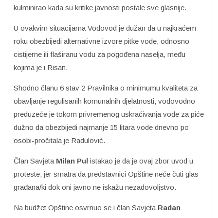
kulminirao kada su kritike javnosti postale sve glasnije.
U ovakvim situacijama Vodovod je dužan da u najkraćem
roku obezbijedi alternativne izvore pitke vode, odnosno
cistijerne ili flaširanu vodu za pogođena naselja, među
kojima je i Risan.
Shodno članu 6 stav 2 Pravilnika o minimumu kvaliteta za
obavljanje regulisanih komunalnih djelatnosti, vodovodno
preduzeće je tokom privremenog uskraćivanja vode za piće
dužno da obezbijedi najmanje 15 litara vode dnevno po
osobi-pročitala je Radulović.
Član Savjeta
Milan Pul
istakao je da je ovaj zbor uvod u
proteste, jer smatra da predstavnici Opštine neće čuti glas
građana/ki dok oni javno ne iskažu nezadovoljstvo.
Na budžet Opštine osvrnuo se i član Savjeta
Radan