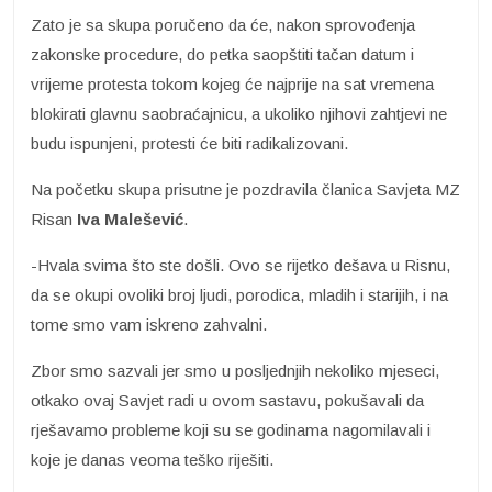
Zato je sa skupa poručeno da će, nakon sprovođenja
zakonske procedure, do petka saopštiti tačan datum i
vrijeme protesta tokom kojeg će najprije na sat vremena
blokirati glavnu saobraćajnicu, a ukoliko njihovi zahtjevi ne
budu ispunjeni, protesti će biti radikalizovani.
Na početku skupa prisutne je pozdravila članica Savjeta MZ
Risan
Iva Malešević
.
-Hvala svima što ste došli. Ovo se rijetko dešava u Risnu,
da se okupi ovoliki broj ljudi, porodica, mladih i starijih, i na
tome smo vam iskreno zahvalni.
Zbor smo sazvali jer smo u posljednjih nekoliko mjeseci,
otkako ovaj Savjet radi u ovom sastavu, pokušavali da
rješavamo probleme koji su se godinama nagomilavali i
koje je danas veoma teško riješiti.