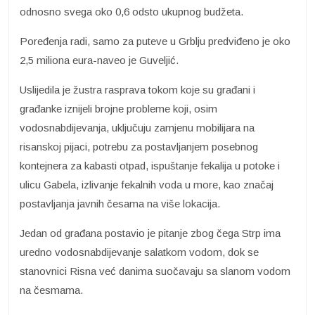
odnosno svega oko 0,6 odsto ukupnog budžeta.
Poređenja radi, samo za puteve u Grblju predviđeno je oko
2,5 miliona eura-naveo je Guveljić.
Uslijedila je žustra rasprava tokom koje su građani i
građanke iznijeli brojne probleme koji, osim
vodosnabdijevanja, uključuju zamjenu mobilijara na
risanskoj pijaci, potrebu za postavljanjem posebnog
kontejnera za kabasti otpad, ispuštanje fekalija u potoke i
ulicu Gabela, izlivanje fekalnih voda u more, kao značaj
postavljanja javnih česama na više lokacija.
Jedan od građana postavio je pitanje zbog čega Strp ima
uredno vodosnabdijevanje salatkom vodom, dok se
stanovnici Risna već danima suočavaju sa slanom vodom
na česmama.