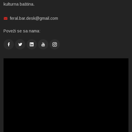
kulturna baština.
feral.bar.desk@gmail.com
Poveži se sa nama: