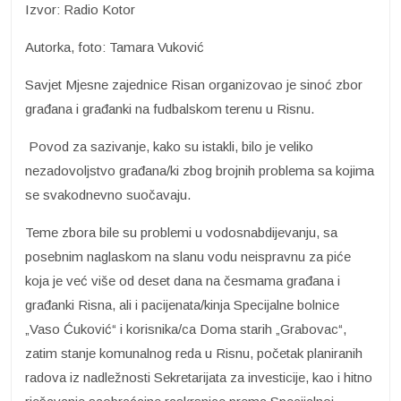
Izvor: Radio Kotor
Autorka, foto: Tamara Vuković
Savjet Mjesne zajednice Risan organizovao je sinoć zbor
građana i građanki na fudbalskom terenu u Risnu.
Povod za sazivanje, kako su istakli, bilo je veliko
nezadovoljstvo građana/ki zbog brojnih problema sa kojima
se svakodnevno suočavaju.
Teme zbora bile su problemi u vodosnabdijevanju, sa
posebnim naglaskom na slanu vodu neispravnu za piće
koja je već više od deset dana na česmama građana i
građanki Risna, ali i pacijenata/kinja Specijalne bolnice
„Vaso Ćuković“ i korisnika/ca Doma starih „Grabovac“,
zatim stanje komunalnog reda u Risnu, početak planiranih
radova iz nadležnosti Sekretarijata za investicije, kao i hitno