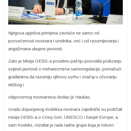
Njegova upješna primjena zavisiće ne samo od
posvećenosti novinara i urednika, već i od razumijevanja i
angažmana ukupne javnosti.
Zato je Misija OEBS-a posebnu pažnju posvetila podizanju
svijesti javnosti o mehanizmima samoregulacije, pomažući
građanima da razumiju njihovu svrhu i značaj u očuvanju
etičkog i
odgovornog novinarstva-dodao je Haukas.
Izradu dopunjenog Kodeksa novinara zajednički su podržali
misija OEBS-a u Crnoj Gori, UNESCO i Savjet Evrope, a
sam Kodeks, rezultat je rada radne grupe koja je tokom