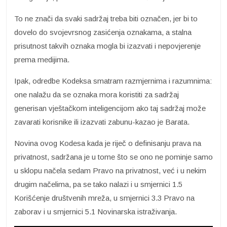
To ne znači da svaki sadržaj treba biti označen, jer bi to
dovelo do svojevrsnog zasićenja oznakama, a stalna
prisutnost takvih oznaka mogla bi izazvati i nepovjerenje
prema medijima.
Ipak, odredbe Kodeksa smatram razmjernima i razumnima:
one nalažu da se oznaka mora koristiti za sadržaj
generisan vještačkom inteligencijom ako taj sadržaj može
zavarati korisnike ili izazvati zabunu-kazao je Barata.
Novina ovog Kodesa kada je riječ o definisanju prava na
privatnost, sadržana je u tome što se ono ne pominje samo
u sklopu načela sedam Pravo na privatnost, već i u nekim
drugim načelima, pa se tako nalazi i u smjernici 1.5
Korišćenje društvenih mreža, u smjernici 3.3 Pravo na
zaborav i u smjernici 5.1 Novinarska istraživanja.