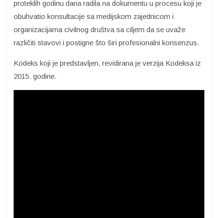
proteklih godinu dana radila na dokumentu u procesu koji je
obuhvatio konsultacije sa medijskom zajednicom i
organizacijama civilnog društva sa ciljem da se uvaže
različiti stavovi i postigne što širi profesionalni konsenzus.
Kodeks koji je predstavljen, revidirana je verzija Kodeksa iz
2015. godine.