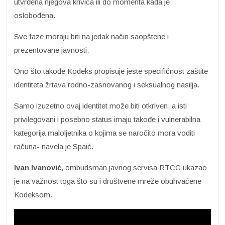
utvrđena njegova krivica ili do momenta kada je
oslobođena.
Sve faze moraju biti na jedak način saopštene i
prezentovane javnosti.
Ono što takođe Kodeks propisuje jeste specifičnost zaštite
identiteta žrtava rodno-zasnovanog i seksualnog nasilja.
Samo izuzetno ovaj identitet može biti otkriven, a isti
privilegovani i posebno status imaju takođe i vulnerabilna
kategorija maloljetnika o kojima se naročito mora voditi
računa- navela je Spaić.
Ivan Ivanović
, ombudsman javnog servisa RTCG ukazao
je na važnost toga što su i društvene mreže obuhvaćene
Kodeksom.