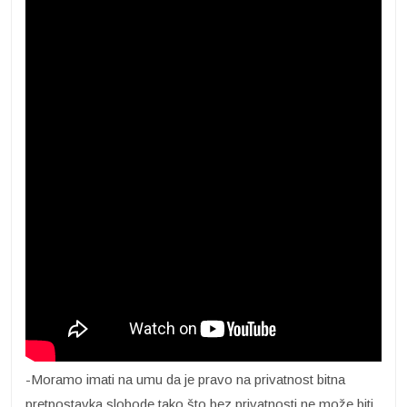
-Moramo imati na umu da je pravo na privatnost bitna
pretpostavka slobode tako što bez privatnosti ne može biti