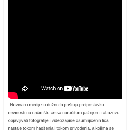
-Novinari i mediji su dužni da poštuju pretpostavku
nevinosti na način što će sa naročitom pažnjom i obazrivo
objavljivati fotografije i videozapise osumnjičenih lica
nastale tokom hapšenja i tokom privođenja, a kojima se