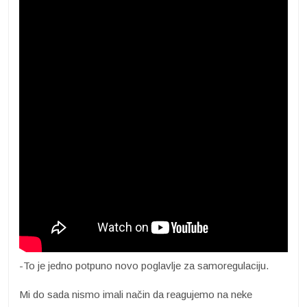
-To je jedno potpuno novo poglavlje za samoregulaciju.
Mi do sada nismo imali način da reagujemo na neke