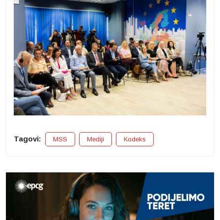
Tagovi:
MSS
Mediji
Kodeks