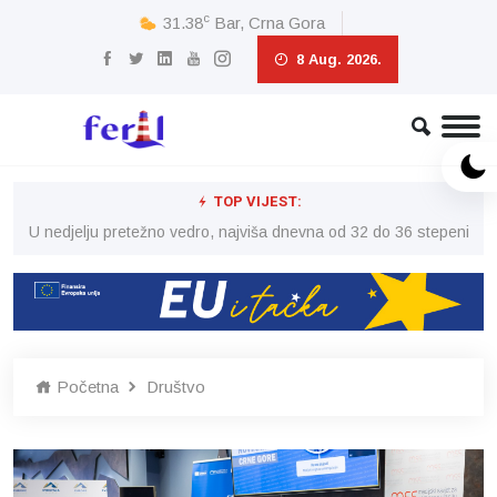
c
31.38
Bar, Crna Gora
8 Aug. 2026.
TOP VIJEST:
eni
U nedjelju pretežno vedro, najviša dnevna od 32 do 36 stepeni
U 
Početna
Društvo