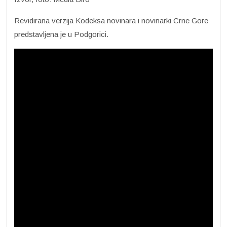
Revidirana verzija Kodeksa novinara i novinarki Crne Gore
predstavljena je u Podgorici.