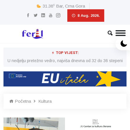
c
31.38
Bar, Crna Gora
8 Aug. 2026.
TOP VIJEST:
eni
U nedjelju pretežno vedro, najviša dnevna od 32 do 36 stepeni
U 
Početna
Kultura