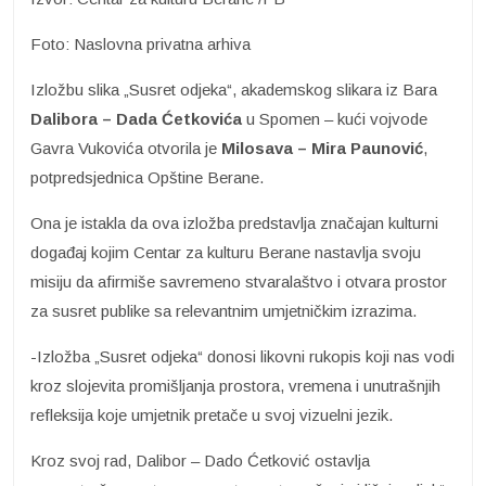
Foto: Naslovna privatna arhiva
Izložbu slika „Susret odjeka“, akademskog slikara iz Bara
Dalibora – Dada Ćetkovića
u Spomen – kući vojvode
Gavra Vukovića otvorila je
Milosava – Mira Paunović
,
potpredsjednica Opštine Berane.
Ona je istakla da ova izložba predstavlja značajan kulturni
događaj kojim Centar za kulturu Berane nastavlja svoju
misiju da afirmiše savremeno stvaralaštvo i otvara prostor
za susret publike sa relevantnim umjetničkim izrazima.
-Izložba „Susret odjeka“ donosi likovni rukopis koji nas vodi
kroz slojevita promišljanja prostora, vremena i unutrašnjih
refleksija koje umjetnik pretače u svoj vizuelni jezik.
Kroz svoj rad, Dalibor – Dado Ćetković ostavlja