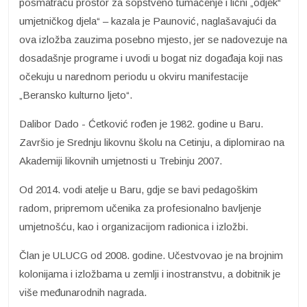
posmatraču prostor za sopstveno tumačenje i lični „odjek“
umjetničkog djela“ – kazala je Paunović, naglašavajući da
ova izložba zauzima posebno mjesto, jer se nadovezuje na
dosadašnje programe i uvodi u bogat niz događaja koji nas
očekuju u narednom periodu u okviru manifestacije
„Beransko kulturno ljeto“.
Dalibor Dado - Ćetković rođen je 1982. godine u Baru.
Završio je Srednju likovnu školu na Cetinju, a diplomirao na
Akademiji likovnih umjetnosti u Trebinju 2007.
Od 2014. vodi atelje u Baru, gdje se bavi pedagoškim
radom, pripremom učenika za profesionalno bavljenje
umjetnošću, kao i organizacijom radionica i izložbi.
Član je ULUCG od 2008. godine. Učestvovao je na brojnim
kolonijama i izložbama u zemlji i inostranstvu, a dobitnik je
više međunarodnih nagrada.