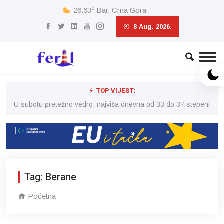
c
26.63
Bar, Crna Gora
8 Aug. 2026.
TOP VIJEST:
eni
U subotu pretežno vedro, najviša dnevna od 33 do 37 stepeni
U 
Tag: Berane
Početna