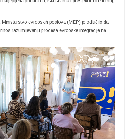
 potkrijepljena podacima, iskustvima i presjekom trenutnog
rs, Ministarstvo evropskih poslova (MEP) je odlučilo da
prinos razumijevanju procesa evropske integracije na