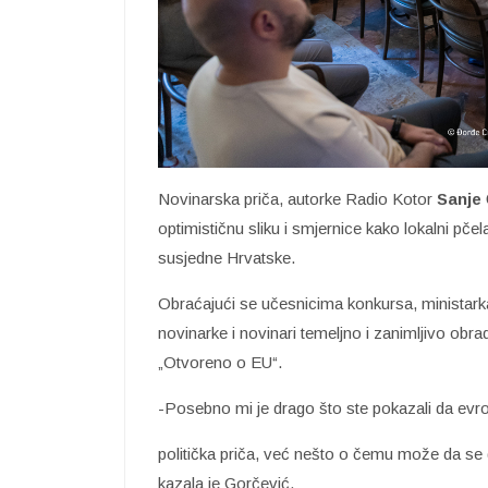
Novinarska priča, autorke Radio Kotor
Sanje
optimističnu sliku i smjernice kako lokalni pčel
susjedne Hrvatske.
Obraćajući se učesnicima konkursa, ministark
novinarke i novinari temeljno i zanimljivo obra
„Otvoreno o EU“.
-Posebno mi je drago što ste pokazali da evro
politička priča, već nešto o čemu može da se go
kazala je Gorčević.