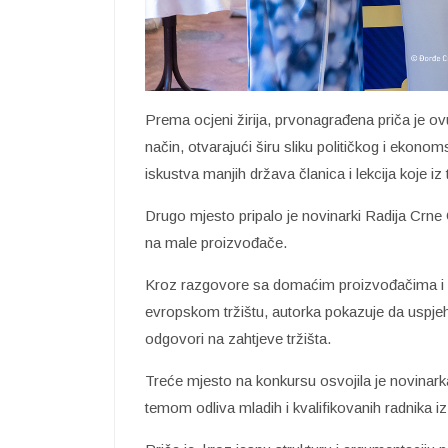
Prema ocjeni žirija, prvonagrađena priča je ov
način, otvarajući širu sliku političkog i ekono
iskustva manjih država članica i lekcija koje 
Drugo mjesto pripalo je novinarki Radija Crn
na male proizvođače.
Kroz razgovore sa domaćim proizvođačima i isk
evropskom tržištu, autorka pokazuje da uspjeh 
odgovori na zahtjeve tržišta.
Treće mjesto na konkursu osvojila je novina
temom odliva mladih i kvalifikovanih radnika 