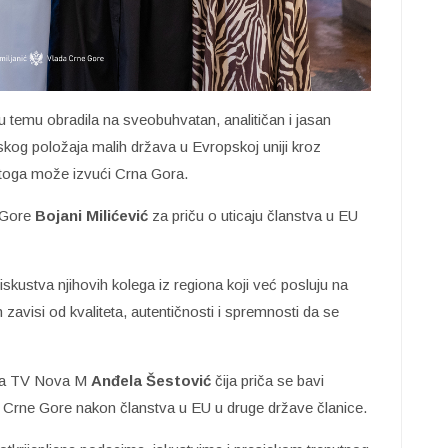
u temu obradila na sveobuhvatan, analitičan i jasan
mskog položaja malih država u Evropskoj uniji kroz
iz toga može izvući Crna Gora.
e Gore
Bojani Milićević
za priču o uticaju članstva u EU
ustva njihovih kolega iz regiona koji već posluju na
zavisi od kvaliteta, autentičnosti i spremnosti da se
rka TV Nova M
Anđela Šestović
čija priča se bavi
iz Crne Gore nakon članstva u EU u druge države članice.