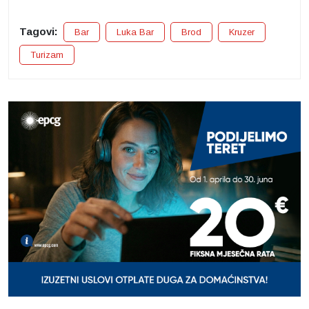
Tagovi:
Bar
Luka Bar
Brod
Kruzer
Turizam