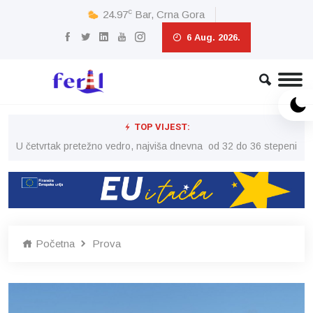
c
24.97
Bar, Crna Gora
6 Aug. 2026.
TOP VIJEST:
peni
U četvrtak pretežno vedro, najviša dnevna od 32 do 36 stepeni
U č
Početna
Prova