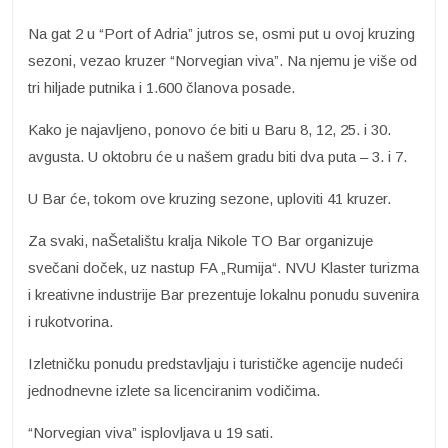
Na gat 2 u “Port of Adria” jutros se, osmi put u ovoj kruzing
sezoni, vezao kruzer “Norvegian viva”. Na njemu je više od
tri hiljade putnika i 1.600 članova posade.
Kako je najavljeno, ponovo će biti u Baru 8, 12, 25. i 30.
avgusta. U oktobru će u našem gradu biti dva puta – 3. i 7.
U Bar će, tokom ove kruzing sezone, uploviti 41 kruzer.
Za svaki, naŠetalištu kralja Nikole TO Bar organizuje
svečani doček, uz nastup FA „Rumija“. NVU Klaster turizma
i kreativne industrije Bar prezentuje lokalnu ponudu suvenira
i rukotvorina.
Izletničku ponudu predstavljaju i turističke agencije nudeći
jednodnevne izlete sa licenciranim vodičima.
“Norvegian viva” isplovljava u 19 sati.