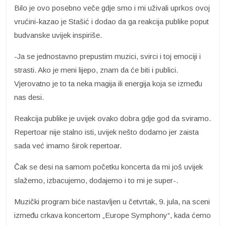
Bilo je ovo posebno veče gdje smo i mi uživali uprkos ovoj
vrućini-kazao je Stašić i dodao da ga reakcija publike poput
budvanske uvijek inspiriše.
-Ja se jednostavno prepustim muzici, svirci i toj emociji i
strasti. Ako je meni lijepo, znam da će biti i publici.
Vjerovatno je to ta neka magija ili energija koja se između
nas desi.
Reakcija publike je uvijek ovako dobra gdje god da sviramo.
Repertoar nije stalno isti, uvijek nešto dodamo jer zaista
sada već imamo širok repertoar.
Čak se desi na samom početku koncerta da mi još uvijek
slažemo, izbacujemo, dodajemo i to mi je super-.
Muzički program biće nastavljen u četvrtak, 9. jula, na sceni
između crkava koncertom „Europe Symphony“, kada ćemo