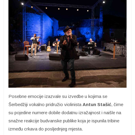
Posebne emocije izazvale su izvedbe u kojima se
Šerbedžiji vokalno pridružio violinista
Antun Stašić
, čime
su pojedine numere dobile dodatnu izražajnost i naišle na
snažne reakcije budvanske publike koja je ispunila tribine
između crkava do posljednjeg mjesta.