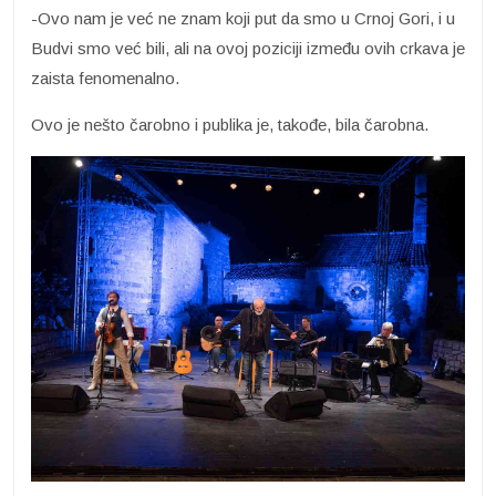
-Ovo nam je već ne znam koji put da smo u Crnoj Gori, i u
Budvi smo već bili, ali na ovoj poziciji između ovih crkava je
zaista fenomenalno.
Ovo je nešto čarobno i publika je, takođe, bila čarobna.