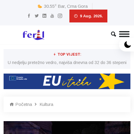
c
30.55
Bar, Crna Gora
9 Aug. 2026.
TOP VIJEST:
eni
U nedjelju pretežno vedro, najviša dnevna od 32 do 36 stepeni
U 
Početna
Kultura