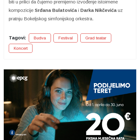
biti u prilici da čujemo premijerno izvođenje istoimene
kompozicije
Srđana Bulatovića
i
Darka Nikčevića
uz
pratnju Bokeljskog simfonijskog orkestra.
Tagovi:
Budva
Festival
Grad teatar
Koncert