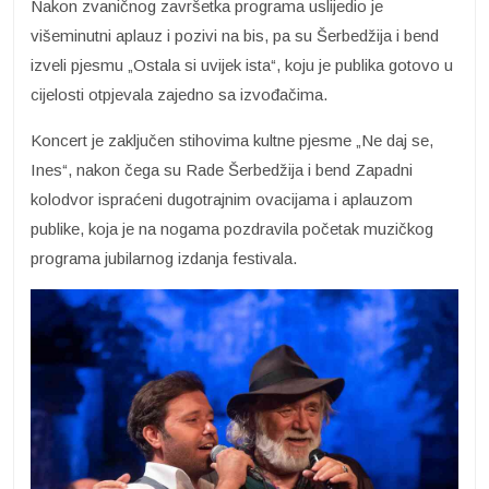
Nakon zvaničnog završetka programa uslijedio je
višeminutni aplauz i pozivi na bis, pa su Šerbedžija i bend
izveli pjesmu „Ostala si uvijek ista“, koju je publika gotovo u
cijelosti otpjevala zajedno sa izvođačima.
Koncert je zaključen stihovima kultne pjesme „Ne daj se,
Ines“, nakon čega su Rade Šerbedžija i bend Zapadni
kolodvor ispraćeni dugotrajnim ovacijama i aplauzom
publike, koja je na nogama pozdravila početak muzičkog
programa jubilarnog izdanja festivala.