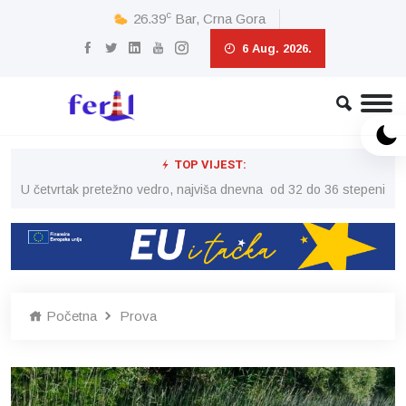
c
26.39
Bar, Crna Gora
6 Aug. 2026.
TOP VIJEST:
peni
U četvrtak pretežno vedro, najviša dnevna od 32 do 36 stepeni
U č
Početna
Prova