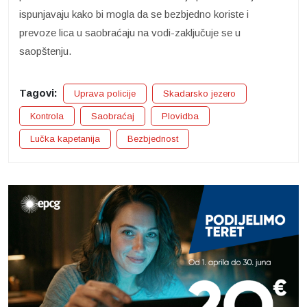
ispunjavaju kako bi mogla da se bezbjedno koriste i
prevoze lica u saobraćaju na vodi-zaključuje se u
saopštenju.
Tagovi:
Uprava policije
Skadarsko jezero
Kontrola
Saobraćaj
Plovidba
Lučka kapetanija
Bezbjednost