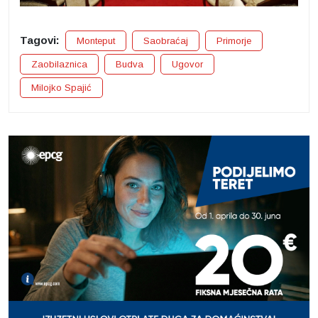
Tagovi:
Monteput
Saobraćaj
Primorje
Zaobilaznica
Budva
Ugovor
Milojko Spajić