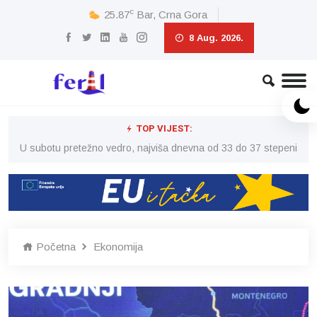
c
25.87
Bar, Crna Gora
8 Aug. 2026.
TOP VIJEST:
eni
U subotu pretežno vedro, najviša dnevna od 33 do 37 stepeni
U 
Početna
Ekonomija