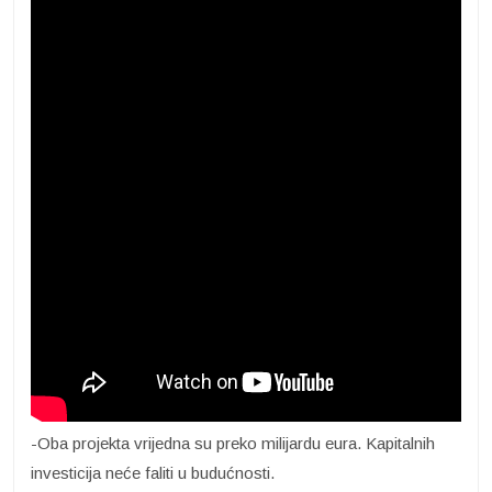
-Oba projekta vrijedna su preko milijardu eura. Kapitalnih
investicija neće faliti u budućnosti.