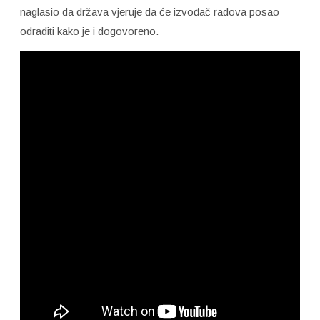
naglasio da država vjeruje da će izvođač radova posao
odraditi kako je i dogovoreno.