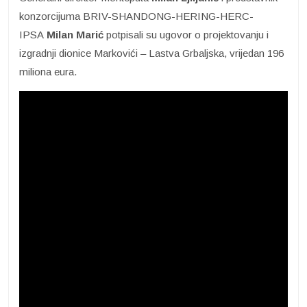
konzorcijuma BRIV-SHANDONG-HERING-HERC-
IPSA
Milan Marić
potpisali su ugovor o projektovanju i
izgradnji dionice Markovići – Lastva Grbaljska, vrijedan 196
miliona eura.