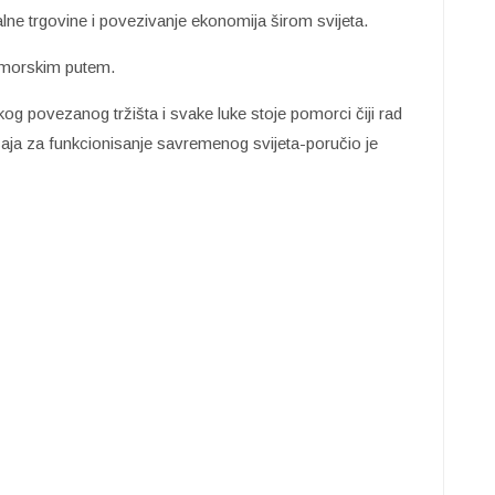
e trgovine i povezivanje ekonomija širom svijeta.
e morskim putem.
kog povezanog tržišta i svake luke stoje pomorci čiji rad
ačaja za funkcionisanje savremenog svijeta-poručio je