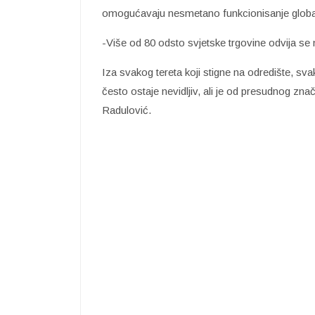
omogućavaju nesmetano funkcionisanje globaln
-Više od 80 odsto svjetske trgovine odvija s
Iza svakog tereta koji stigne na odredište, sva
često ostaje nevidljiv, ali je od presudnog zn
Radulović.