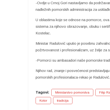
-Ovdje u Crnoj Gori nastavljamo da podržava
nadležnih pomorskih administracija za usklađi
U oblastima koje se odnose na pomorce, ova p
sistema za njihovo obrazovanje, obuku i sertifi
Kostelac.
Ministar Radulović uputio je posebnu zahval
požrtvovanost i profesionalizam, uz želje za 
-Pomorci su ambasadori naše pomorske tradici
Njihov rad, znanje i posvećenost predstavljaj
pomorskih profesionalaca-rekao je Radulović
Tagovi:
Ministarstvo pomorstva
Filip R
Kotor
tradicija