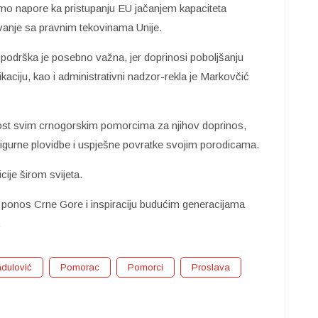
mo napore ka pristupanju EU jačanjem kapaciteta
vanje sa pravnim tekovinama Unije.
odrška je posebno važna, jer doprinosi poboljšanju
kaciju, kao i administrativni nadzor-rekla je Markovčić
nost svim crnogorskim pomorcima za njihov doprinos,
sigurne plovidbe i uspješne povratke svojim porodicama.
je širom svijeta.
u ponos Crne Gore i inspiraciju budućim generacijama
.
adulović
Pomorac
Pomorci
Proslava