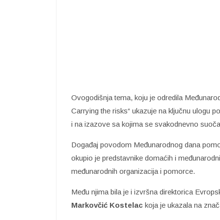
Ovogodišnja tema, koju je odredila Međunarod
Carrying the risks“ ukazuje na ključnu ulogu p
i na izazove sa kojima se svakodnevno suoča
Događaj povodom Međunarodnog dana pomorc
okupio je predstavnike domaćih i međunarodnih
međunarodnih organizacija i pomorce.
Među njima bila je i izvršna direktorica Evr
Markovčić Kostelac
koja je ukazala na zna