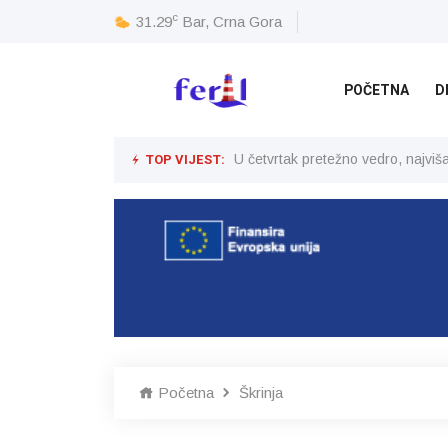
c
31.29
Bar, Crna Gora
POČETNA
D
TOP VIJEST:
U četvrtak pretežno vedro, najvi
Početna
Škrinja