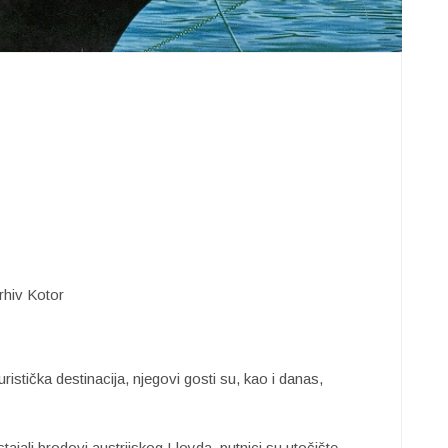
arhiv Kotor
ristička destinacija, njegovi gosti su, kao i danas,
tajali brodovi austrijskog Lloyda, putnici su utočište