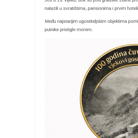
nalazili u svratištima, pansionima i prvim hotel
Među najstarijim ugostiteljskim objektima pomin
putnike pristigle morem.