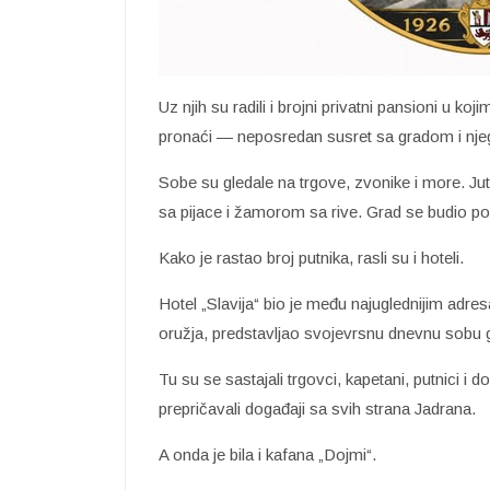
Uz njih su radili i brojni privatni pansioni u koj
pronaći — neposredan susret sa gradom i nje
Sobe su gledale na trgove, zvonike i more. J
sa pijace i žamorom sa rive. Grad se budio pola
Kako je rastao broj putnika, rasli su i hoteli.
Hotel „Slavija“ bio je među najuglednijim adr
oružja, predstavljao svojevrsnu dnevnu sobu 
Tu su se sastajali trgovci, kapetani, putnici i do
prepričavali događaji sa svih strana Jadrana.
A onda je bila i kafana „Dojmi“.