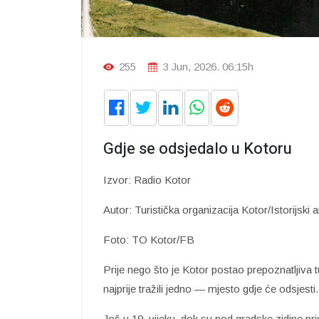
255
3 Jun, 2026. 06:15h
Gdje se odsjedalo u Kotoru
Izvor: Radio Kotor
Autor: Turistička organizacija Kotor/Istorijski 
Foto: TO Kotor/FB
Prije nego što je Kotor postao prepoznatljiva tu
najprije tražili jedno — mjesto gdje će odsjesti.
Još u 19. vijeku, dok su pod gradske zidine pris