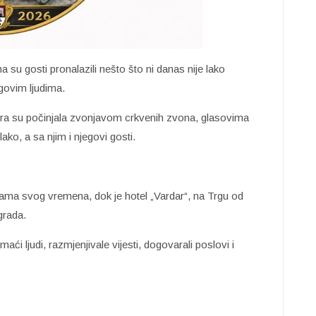
ima su gosti pronalazili nešto što ni danas nije lako
govim ljudima.
utra su počinjala zvonjavom crkvenih zvona, glasovima
ko, a sa njim i njegovi gosti.
esama svog vremena, dok je hotel „Vardar“, na Trgu od
grada.
maći ljudi, razmjenjivale vijesti, dogovarali poslovi i