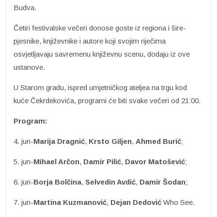
Budva.
Četiri festivalske večeri donose goste iz regiona i šire-
pjesnike, književnike i autore koji svojim riječima
osvjetljavaju savremenu književnu scenu, dodaju iz ove
ustanove.
U Starom gradu, ispred umjetničkog ateljea na trgu kod
kuće Čekrdekovića, programi će biti svake večeri od 21:00.
Program:
4. jun-
Marija Dragnić
,
Krsto Giljen
,
Ahmed Burić
;
5. jun-
Mihael Arčon
,
Damir Pilić
,
Davor Matošević
;
6. jun-
Borja Bolčina
,
Selvedin Avdić
,
Damir Šodan
;
7. jun-
Martina Kuzmanović
,
Dejan Dedović
Who See.