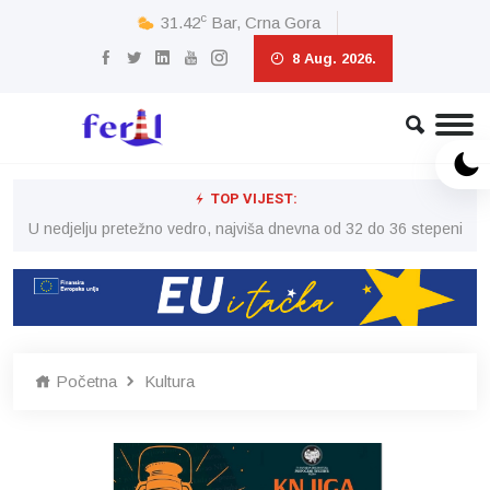
c
31.42
Bar, Crna Gora
8 Aug. 2026.
TOP VIJEST:
eni
U nedjelju pretežno vedro, najviša dnevna od 32 do 36 stepeni
U 
Početna
Kultura