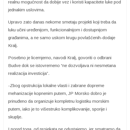
realnu mogućnost da dobije vez i koristi kapacitete luke pod
jednakim uslovima.
Upravo zato danas nekome smetaju projekti koji treba da
luku učini uređenijom, funkcionalnijom i dostupnijom
građanima, a ne samo uskom krugu povlašćenih-dodaje
Kralj.
Posebno je licemjerno, navodi Kralj, govoriti o odbrani
Budve dok se istovremeno “ne dozvoljava ni nesmetana
realizacija investicija”.
-Zbog opstrukcija lokalne vlasti i zabrane dopreme
mehanizacije kopnenim putem, JP Morsko dobro je
prinuđeno da organizuje kompletnu logistiku morskim
putem, iako je to višestruko komplikovanije, sporije i
skuplje.
I pored toga, od projekata ne odustajemo, jer smatramo da