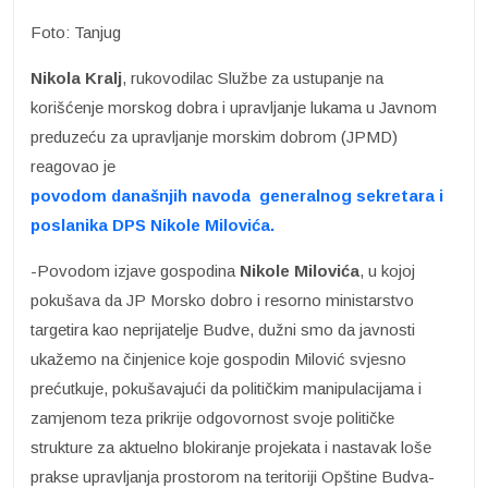
Foto: Tanjug
Nikola Kralj
, rukovodilac Službe za ustupanje na
korišćenje morskog dobra i upravljanje lukama u Javnom
preduzeću za upravljanje morskim dobrom (JPMD)
reagovao je
povodom današnjih navoda generalnog sekretara i
poslanika DPS Nikole Milovića.
-Povodom izjave gospodina
Nikole Milovića
, u kojoj
pokušava da JP Morsko dobro i resorno ministarstvo
targetira kao neprijatelje Budve, dužni smo da javnosti
ukažemo na činjenice koje gospodin Milović svjesno
prećutkuje, pokušavajući da političkim manipulacijama i
zamjenom teza prikrije odgovornost svoje političke
strukture za aktuelno blokiranje projekata i nastavak loše
prakse upravljanja prostorom na teritoriji Opštine Budva-