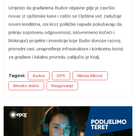
Umjesto da građanima Budve objasne gdje je završio
novac iz opštinske kase i zašto se Opština već zadužuje
novim kreditima, oni kroz političke napade pokušavaju da
prikriju sopstvenu odgovornost, istovremeno kočeći i
blokirajući projekte i investicije koje Budvi donose razvoj,
privredni rast, unapređenje infrastrukture i konkretnu korist
za građane i lokalnu privredu-zaključio je Kralj.
Tagovi:
Budva
DPS
Nikola Milović
Morsko dobro
Reagovanje