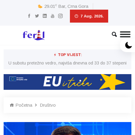
c
29.01
Bar, Crna Gora
7 Aug. 2026.
TOP VIJEST:
eni
U subotu pretežno vedro, najviša dnevna od 33 do 37 stepeni
U 
Početna
Društvo