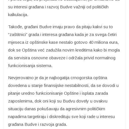
su interesi građana i razvoj Budve važniji od političkih
kalkulacija.
Takođe, građani Budve imaju pravo da pitaju kakvi su to
“zaštitnici” grada i interesa građana kada je za svega četiri
mjeseca iz opštinske kase nestalo gotovo 40 miliona eura,
dok se Opština već zadužila novim kreditima kako bi mogla
da servisira osnovne obaveze i održala privid normalnog
funkcionisanja sistema.
Nevjerovatno je da je najbogatija crnogorska opština
dovedena u stanje finansijske nestabilnosti, da se dovodi u
pitanje uredno funkcionisanje Opštine i isplata zarada
zaposlenima, dok oni koji su Budvu dovely u ovakvu
situaciju danas pokušavaju da agresivnim političkim
napadima targetiraju i diskredituju sve koji rade u interesu
građana Budve i razvoja grada.