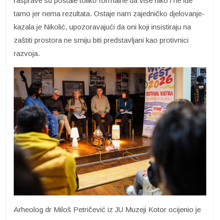
rasprave su postale toliko formalne da više niko i ne ide
tamo jer nema rezultata. Ostaje nam zajedničko djelovanje-
kazala je Nikolić, upozoravajući da oni koji insistiraju na
zaštiti prostora ne smiju biti predstavljani kao protivnici
razvoja.
Arheolog dr Miloš Petričević iz JU Muzeji Kotor ocijenio je