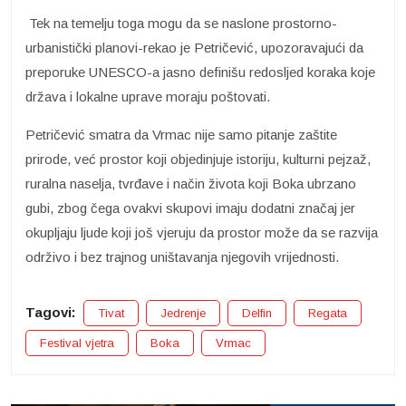
Tek na temelju toga mogu da se naslone prostorno-
urbanistički planovi-rekao je Petričević, upozoravajući da
preporuke UNESCO-a jasno definišu redosljed koraka koje
država i lokalne uprave moraju poštovati.
Petričević smatra da Vrmac nije samo pitanje zaštite
prirode, već prostor koji objedinjuje istoriju, kulturni pejzaž,
ruralna naselja, tvrđave i način života koji Boka ubrzano
gubi, zbog čega ovakvi skupovi imaju dodatni značaj jer
okupljaju ljude koji još vjeruju da prostor može da se razvija
održivo i bez trajnog uništavanja njegovih vrijednosti.
Tagovi:
Tivat
Jedrenje
Delfin
Regata
Festival vjetra
Boka
Vrmac