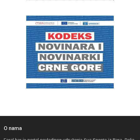
O nama
Feral.bar je portal nevladinog udruženja Sua Sponte iz Bara. Polja