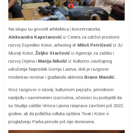
Na skupu su govorili arhitektica i konzervatorka
Aleksandra Kapetanović
iz Centra za održivi prostorni
razvoj Expeditio Kotor, arheolog dr
Miloš Petričević
iz JU
Muzeji Kotor,
Željko Starčević
iz Agencije za zaštitu i
razvoj Orjena i
Marija Nikolić
iz Kulturno-zavičajnog
udruženja Napredak Gornja Lastva, dok je razgovor
moderirao novinar i građanski aktivista
Brano Mandić
.
Kroz razgovor o istoriji, kulturnom pejzažu, prirodnom
nasljeđu i savremenim izazovima, učesnici su podsjetili da
su Studija zaštite Vrmca i javna rasprava završeni još 2022.
godine, ali da politička odluka opština Tivat i Kotor o
proglašenju Parka prirode još nije donesena.