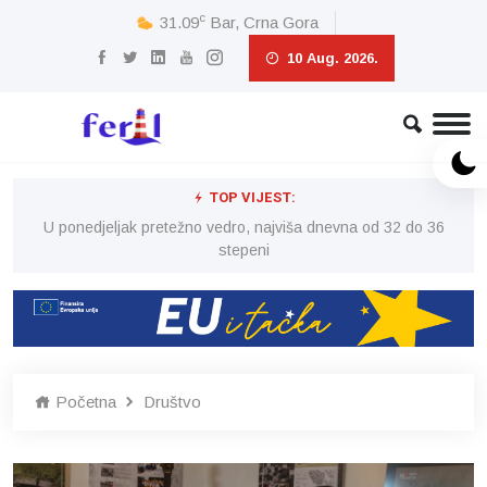
c
31.09
Bar, Crna Gora
10 Aug. 2026.
TOP VIJEST:
6
U ponedjeljak pretežno vedro, najviša dnevna od 32 do 36
stepeni
Početna
Društvo