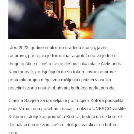
-Još 2022. godine imali smo urađenu studiju, javnu
raspravu, postojala je formalna raspoloženost i jedne i
druge opštine i – ništa se ne dešava-ukazala je Aleksandra
Kapetanović, podsjećajući da su tokom javne rasprave
postojala brojna negativna mišljenja i pritisci vlasnika
pojedinih zona unutar obuhvata budućeg parka prirode.
Članica Savjeta za upravljanje područjem Kotora podsjetila
je da Vrmac ima poseban značaj i u okviru UNESCO zaštite
Kulturno-istorijskog područja Kotora, budući da se kotorski
dio nalazi u core zoni zaštite, dok je tivatski dio u buffer
zoni.