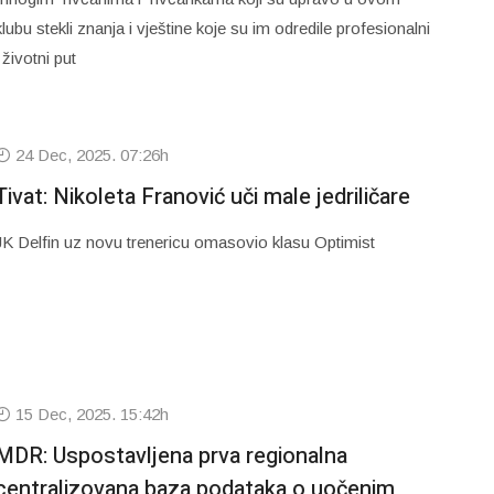
klubu stekli znanja i vještine koje su im odredile profesionalni
i životni put
24 Dec, 2025. 07:26h
Tivat: Nikoleta Franović uči male jedriličare
JK Delfin uz novu trenericu omasovio klasu Optimist
15 Dec, 2025. 15:42h
MDR: Uspostavljena prva regionalna
centralizovana baza podataka o uočenim