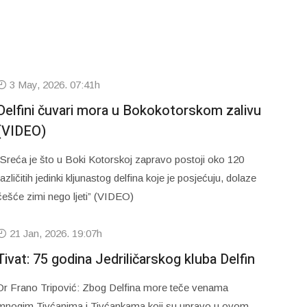
3 May, 2026. 07:41h
Delfini čuvari mora u Bokokotorskom zalivu
(VIDEO)
“Sreća je što u Boki Kotorskoj zapravo postoji oko 120
različitih jedinki kljunastog delfina koje je posjećuju, dolaze
češće zimi nego ljeti” (VIDEO)
21 Jan, 2026. 19:07h
Tivat: 75 godina Jedriličarskog kluba Delfin
Dr Frano Tripović: Zbog Delfina more teče venama
mnogim Tivćanima i Tivćankama koji su upravo u ovom