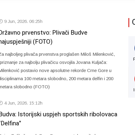
9 Jun, 2026. 06:25h
Državno prvenstvo: Plivači Budve
najuspješniji (FOTO)
Za najboljeg plivača prvenstva proglašen Miloš Milenković,
priznanje za najbolju plivačicu osvojila Jovana Kuljača:
Milenković postavio nove apsolutne rekorde Crne Gore u
disciplinama 100 metara slobodno, 200 metara delfin i 200
metara slobodno (FOTO)
4 Jun, 2026. 15:12h
Budva: Istorijski uspjeh sportskih ribolovaca
"Delfina"