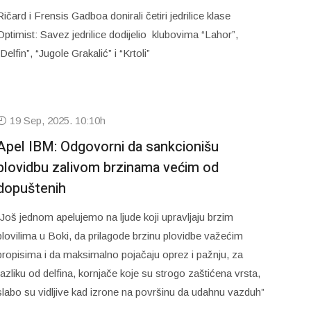
Ričard i Frensis Gadboa donirali četiri jedrilice klase
Optimist: Savez jedrilice dodijelio klubovima “Lahor”,
“Delfin”, “Jugole Grakalić” i “Krtoli”
19 Sep, 2025. 10:10h
Apel IBM: Odgovorni da sankcionišu
plovidbu zalivom brzinama većim od
dopuštenih
“Još jednom apelujemo na ljude koji upravljaju brzim
plovilima u Boki, da prilagode brzinu plovidbe važećim
propisima i da maksimalno pojačaju oprez i pažnju, za
razliku od delfina, kornjače koje su strogo zaštićena vrsta,
slabo su vidljive kad izrone na površinu da udahnu vazduh”