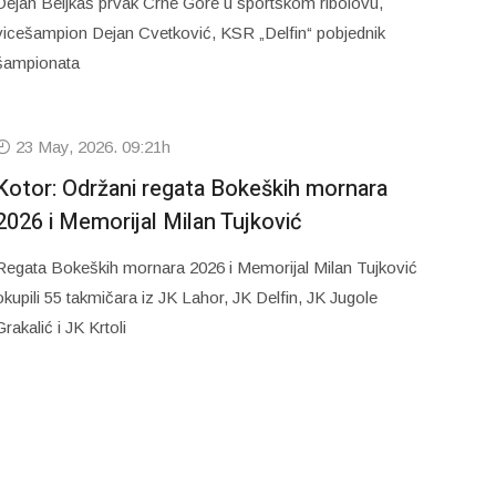
Dejan Beljkaš prvak Crne Gore u sportskom ribolovu,
vicešampion Dejan Cvetković, KSR „Delfin“ pobjednik
šampionata
23 May, 2026. 09:21h
Kotor: Održani regata Bokeških mornara
2026 i Memorijal Milan Tujković
Regata Bokeških mornara 2026 i Memorijal Milan Tujković
okupili 55 takmičara iz JK Lahor, JK Delfin, JK Jugole
Grakalić i JK Krtoli