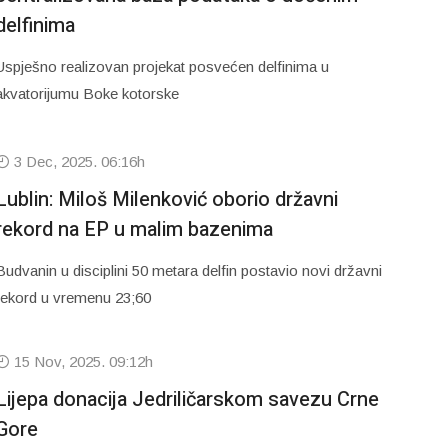
delfinima
Uspješno realizovan projekat posvećen delfinima u
akvatorijumu Boke kotorske
3 Dec, 2025. 06:16h
Lublin: Miloš Milenković oborio državni
rekord na EP u malim bazenima
Budvanin u disciplini 50 metara delfin postavio novi državni
rekord u vremenu 23;60
15 Nov, 2025. 09:12h
Lijepa donacija Jedriličarskom savezu Crne
Gore