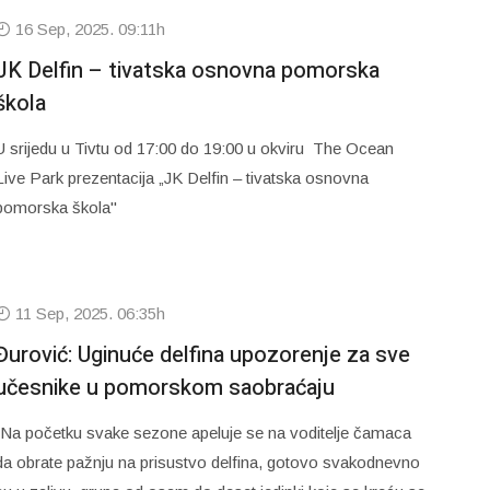
16 Sep, 2025. 09:11h
JK Delfin – tivatska osnovna pomorska
škola
U srijedu u Tivtu od 17:00 do 19:00 u okviru The Ocean
Live Park prezentacija „JK Delfin – tivatska osnovna
pomorska škola"
11 Sep, 2025. 06:35h
Đurović: Uginuće delfina upozorenje za sve
učesnike u pomorskom saobraćaju
“Na početku svake sezone apeluje se na voditelje čamaca
da obrate pažnju na prisustvo delfina, gotovo svakodnevno