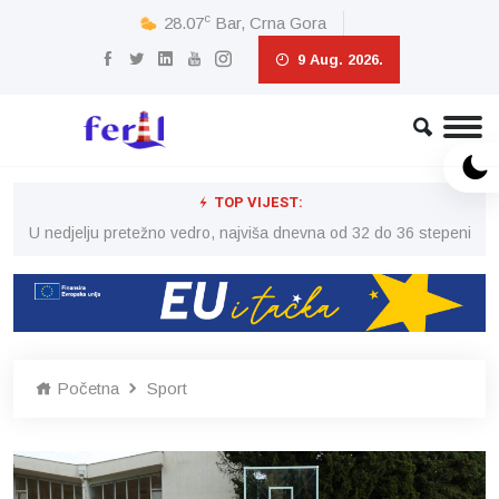
c
28.07
Bar, Crna Gora
9 Aug. 2026.
TOP VIJEST:
eni
U nedjelju pretežno vedro, najviša dnevna od 32 do 36 stepeni
U 
Početna
Sport