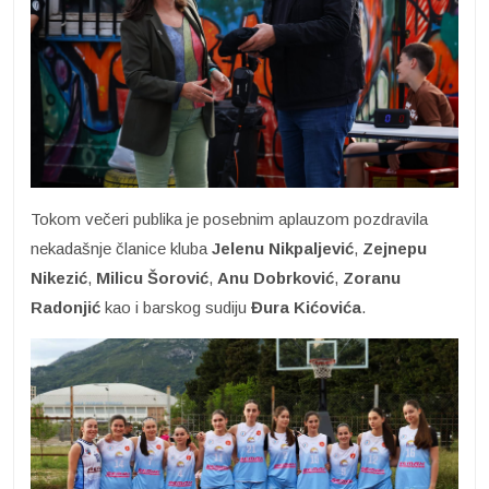
Tokom večeri publika je posebnim aplauzom pozdravila
nekadašnje članice kluba
Jelenu
Nikpaljević
,
Zejnepu
Nikezić
,
Milicu Šorović
,
Anu Dobrković
,
Zoranu
Radonjić
kao i barskog sudiju
Đura Kićovića
.