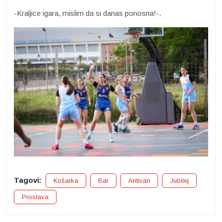
-Kraljice igara, mislim da si danas ponosna!-.
Tagovi:
Košarka
Bar
Antivari
Jubilej
Proslava