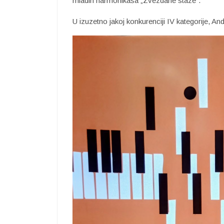
mladih harmonikaša „Zvezdane staze“.
​U izuzetno jakoj konkurenciji IV kategorije, An