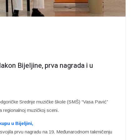
kon Bijeljine, prva nagrada i u
odgoričke Srednje muzičke škole (SMŠ) “Vasa Pavić”
na regionalnoj muzičkoj sceni.
u u Bijeljini,
e osvojila prvu nagradu na 19. Međunarodnom takmičenju