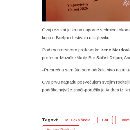
​Ovaj rezultat je kruna naporne sedmice tokom
kupu u Bijeljini i festivalu u Ugljeviku.
Pod mentorstvom profesorke
Irene Merdovi
profesor Muzičke škole Bar
Safet Drljan
, An
-Presrećna sam što sam održala nivo na tri 
Ovu prvu nagradu posvećujem svojim roditeljim
podrška najviše znači-poručila je Andrea iz Kr
Tagovi:
Muzička škola
Bar
Takmi
Andrea Pavlović