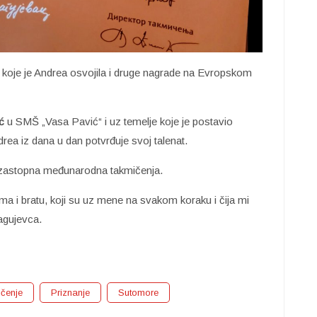
 koje je Andrea osvojila i druge nagrade na Evropskom
ć
u SMŠ „Vasa Pavić“ i uz temelje koje je postavio
drea iz dana u dan potvrđuje svoj talenat.
uzastopna međunarodna takmičenja.
a i bratu, koji su uz mene na svakom koraku i čija mi
agujevca.
čenje
Priznanje
Sutomore