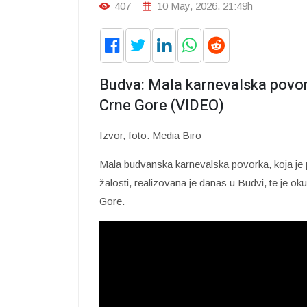
407
10 May, 2026. 21:49h
Budva: Mala karnevalska povorka
Crne Gore (VIDEO)
Izvor, foto: Media Biro
Mala budvanska karnevalska povorka, koja je
žalosti, realizovana je danas u Budvi, te je okup
Gore.