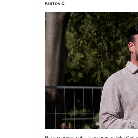
Kurtović
.
Nakon uvodnog obraćanja predsjednika Opštin