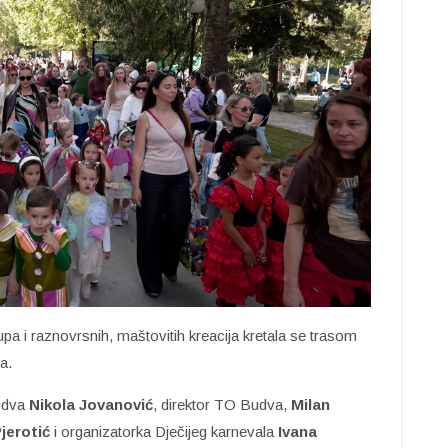
pa i raznovrsnih, maštovitih kreacija kretala se trasom
a.
Budva
Nikola Jovanović
, direktor TO Budva,
Milan
Pjerotić
i organizatorka Dječijeg karnevala
Ivana