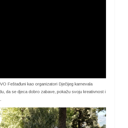
NVO Feštađuni kao organizatori Dječijeg karnevala
edu, da se djeca dobro zabave, pokažu svoju kreativnost i
.