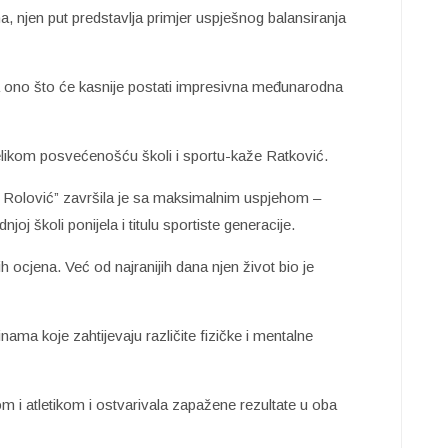
, njen put predstavlja primjer uspješnog balansiranja
za ono što će kasnije postati impresivna međunarodna
elikom posvećenošću školi i sportu-kaže Ratković.
o Rolović” završila je sa maksimalnim uspjehom –
oj školi ponijela i titulu sportiste generacije.
h ocjena. Već od najranijih dana njen život bio je
inama koje zahtijevaju različite fizičke i mentalne
m i atletikom i ostvarivala zapažene rezultate u oba