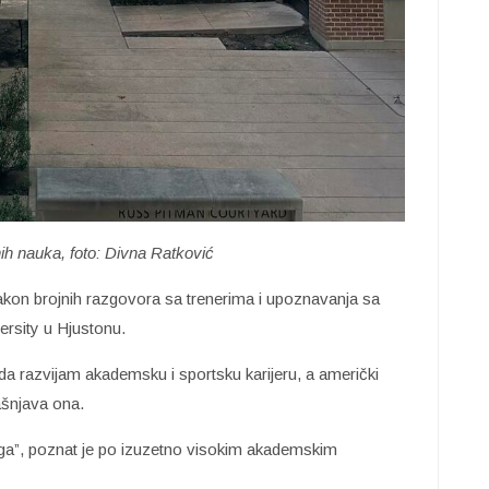
nih nauka, foto: Divna Ratković
 Nakon brojnih razgovora sa trenerima i upoznavanja sa
ersity u Hjustonu.
a razvijam akademsku i sportsku karijeru, a američki
ašnjava ona.
uga”, poznat je po izuzetno visokim akademskim