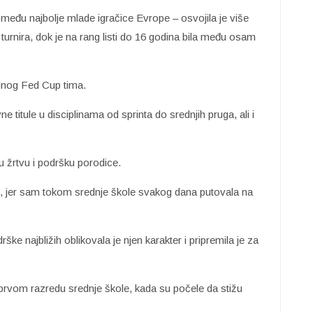
ali među najbolje mlade igračice Evrope – osvojila je više
urnira, dok je na rang listi do 16 godina bila među osam
lnog Fed Cup tima.
ne titule u disciplinama od sprinta do srednjih pruga, ali i
 žrtvu i podršku porodice.
ja, jer sam tokom srednje škole svakog dana putovala na
rške najbližih oblikovala je njen karakter i pripremila je za
u prvom razredu srednje škole, kada su počele da stižu