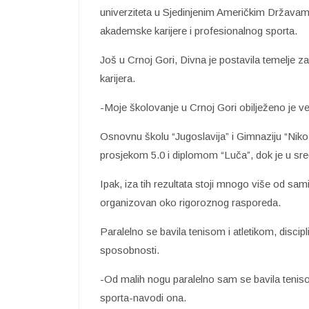
univerziteta u Sjedinjenim Američkim Državama
akademske karijere i profesionalnog sporta.
Još u Crnoj Gori, Divna je postavila temelje 
karijera.
-Moje školovanje u Crnoj Gori obilježeno je v
Osnovnu školu “Jugoslavija” i Gimnaziju “Nik
prosjekom 5.0 i diplomom “Luča”, dok je u srednj
Ipak, iza tih rezultata stoji mnogo više od sami
organizovan oko rigoroznog rasporeda.
Paralelno se bavila tenisom i atletikom, discipl
sposobnosti.
-Od malih nogu paralelno sam se bavila teniso
sporta-navodi ona.