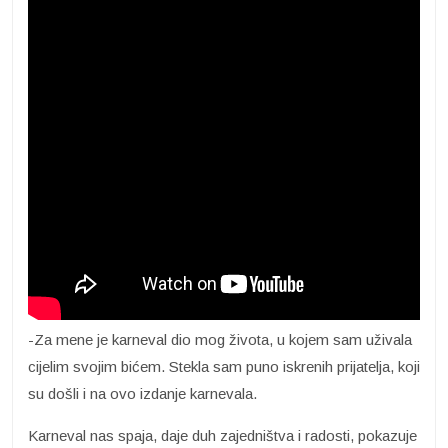
-Za mene je karneval dio mog života, u kojem sam uživala
cijelim svojim bićem. Stekla sam puno iskrenih prijatelja, koji
su došli i na ovo izdanje karnevala.
Karneval nas spaja, daje duh zajedništva i radosti, pokazuje