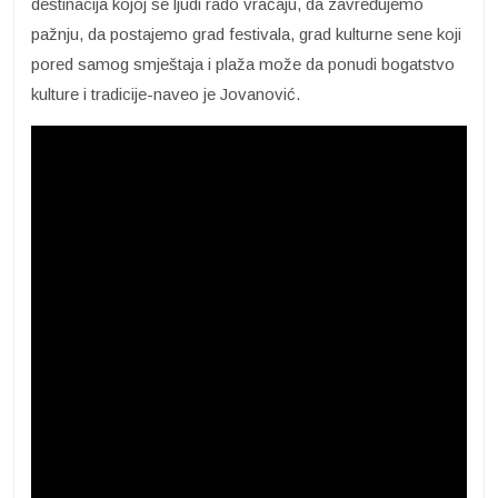
destinacija kojoj se ljudi rado vraćaju, da zavređujemo
pažnju, da postajemo grad festivala, grad kulturne sene koji
pored samog smještaja i plaža može da ponudi bogatstvo
kulture i tradicije-naveo je Jovanović.