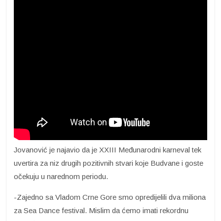
Jovanović je najavio da je XXIII Međunarodni karneval tek
uvertira za niz drugih pozitivnih stvari koje Budvane i goste
očekuju u narednom periodu.
-Zajedno sa Vladom Crne Gore smo opredijelili dva miliona
za Sea Dance festival. Mislim da ćemo imati rekordnu