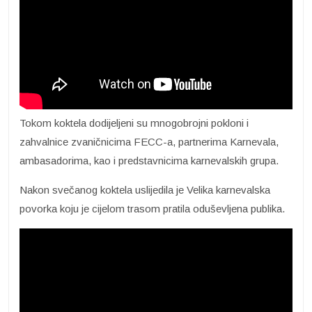
Tokom koktela dodijeljeni su mnogobrojni pokloni i
zahvalnice zvaničnicima FECC-a, partnerima Karnevala,
ambasadorima, kao i predstavnicima karnevalskih grupa.
Nakon svečanog koktela uslijedila je Velika karnevalska
povorka koju je cijelom trasom pratila oduševljena publika.