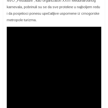
NVO „Feštađuni“, kao organizatori XXIII Međunarodnog
karnevala, pobrinuli su se da sve protekne u najboljem redu
i da posjetioci ponesu upečatljive uspomene iz crnogorske
metropole turizma.