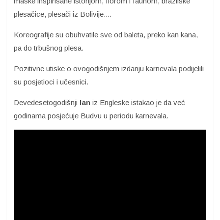
maske inspirisane istorijom, florom i faunom, brazilske
plesačice, plesači iz Bolivije....
Koreografije su obuhvatile sve od baleta, preko kan kana,
pa do trbušnog plesa.
Pozitivne utiske o ovogodišnjem izdanju karnevala podijelili
su posjetioci i učesnici.
Devedesetogodišnji
Ian
iz Engleske istakao je da već
godinama posjećuje Budvu u periodu karnevala.