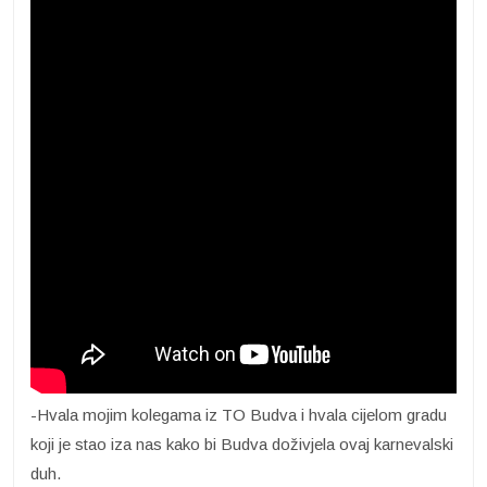
-Hvala mojim kolegama iz TO Budva i hvala cijelom gradu
koji je stao iza nas kako bi Budva doživjela ovaj karnevalski
duh.