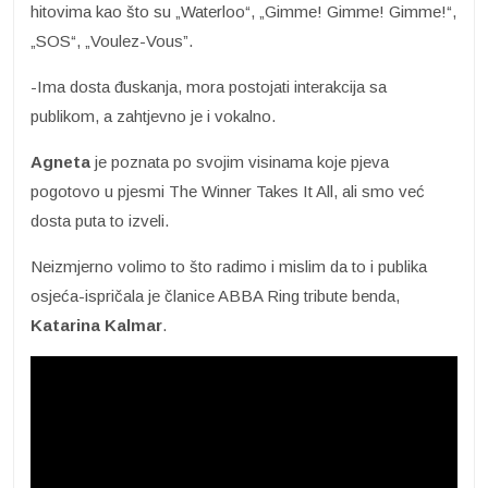
hitovima kao što su „Waterloo“, „Gimme! Gimme! Gimme!“,
„SOS“, „Voulez-Vous”.
-Ima dosta đuskanja, mora postojati interakcija sa
publikom, a zahtjevno je i vokalno.
Agneta
je poznata po svojim visinama koje pjeva
pogotovo u pjesmi The Winner Takes It All, ali smo već
dosta puta to izveli.
Neizmjerno volimo to što radimo i mislim da to i publika
osjeća-ispričala je članice ABBA Ring tribute benda,
Katarina Kalmar
.