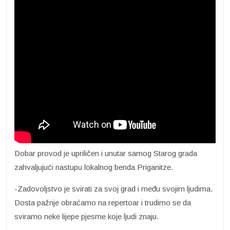
Dobar provod je upriličen i unutar samog Starog grada
zahvaljujući nastupu lokalnog benda Priganitze.
-Zadovoljstvo je svirati za svoj grad i među svojim ljudima.
Dosta pažnje obraćamo na repertoar i trudimo se da
sviramo neke lijepe pjesme koje ljudi znaju.