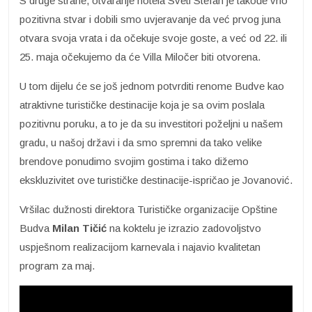
S druge strane, otvaranje hotela Sveti Stefan je takođe vrlo
pozitivna stvar i dobili smo uvjeravanje da već prvog juna
otvara svoja vrata i da očekuje svoje goste, a već od 22. ili
25. maja očekujemo da će Villa Miločer biti otvorena.
U tom dijelu će se još jednom potvrditi renome Budve kao
atraktivne turističke destinacije koja je sa ovim poslala
pozitivnu poruku, a to je da su investitori poželjni u našem
gradu, u našoj državi i da smo spremni da tako velike
brendove ponudimo svojim gostima i tako dižemo
ekskluzivitet ove turističke destinacije-ispričao je Jovanović.
Vršilac dužnosti direktora Turističke organizacije Opštine
Budva
Milan Tičić
na koktelu je izrazio zadovoljstvo
uspješnom realizacijom karnevala i najavio kvalitetan
program za maj.