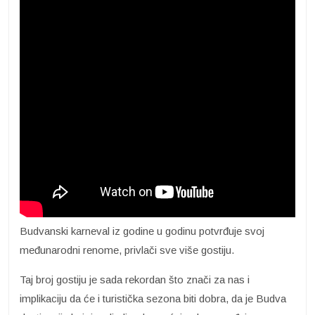
Budvanski karneval iz godine u godinu potvrđuje svoj
međunarodni renome, privlači sve više gostiju.
Taj broj gostiju je sada rekordan što znači za nas i
implikaciju da će i turistička sezona biti dobra, da je Budva