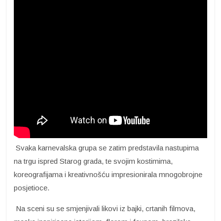
Svaka karnevalska grupa se zatim predstavila nastupima
na trgu ispred Starog grada, te svojim kostimima,
koreografijama i kreativnošću impresionirala mnogobrojne
posjetioce.
Na sceni su se smjenjivali likovi iz bajki, crtanih filmova,