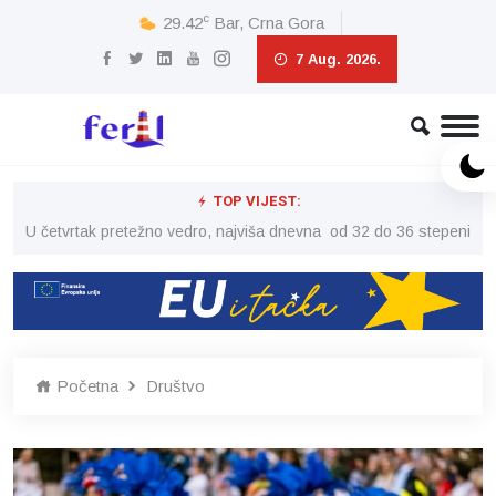
c
29.42
Bar, Crna Gora
7 Aug. 2026.
TOP VIJEST:
peni
U četvrtak pretežno vedro, najviša dnevna od 32 do 36 stepeni
U č
Početna
Društvo