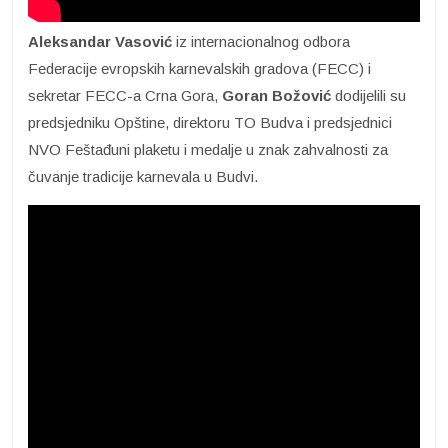
Aleksandar Vasović
iz internacionalnog odbora
Federacije evropskih karnevalskih gradova (FECC) i
sekretar FECC-a Crna Gora,
Goran Božović
dodijelili su
predsjedniku Opštine, direktoru TO Budva i predsjednici
NVO Feštađuni plaketu i medalje u znak zahvalnosti za
čuvanje tradicije karnevala u Budvi.