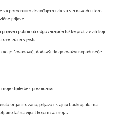
ze sa pomenutim događajem i da su svi navodi u tom
vične prijave.
prijave i pokrenuti odgovarajuće tužbe protiv svih koji
u ove lažne vijesti.
zao je Jovanović, dodavši da ga ovakvi napadi neće
a moje dijete bez presedana
uta organizovana, prljava i krajnje beskrupulozna
 potpuno lažna vijest kojom se moj…