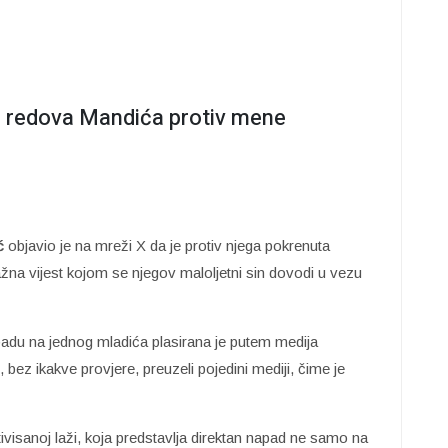
z redova Mandića protiv mene
ć
objavio je na mreži X da je protiv njega pokrenuta
lažna vijest kojom se njegov maloljetni sin dovodi u vezu
padu na jednog mladića plasirana je putem medija
, bez ikakve provjere, preuzeli pojedini mediji, čime je
otivisanoj laži, koja predstavlja direktan napad ne samo na