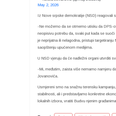
May 2, 2026
Iz Nove srpske demokratije (NSD) reagovali 
-Ne možemo da se otmemo utisku da DPS-ov 
neopisivu potrebu da, svaki put kada se suoči
je neprijatna ili nelagodna, pristupi targetiran
saopštenju upućenom medijima.
U NSD vjeruju da će nadležni organi utvrditi s
-Mi, međutim, zaista više nemamo namjeru da
Jovanovića.
Usmjereni smo na snažnu terensku kampanju, 
stabilnosti, ali i predstavljamo konkretne ek
lokalnih izbora, vratiti Budvu njenim građanim