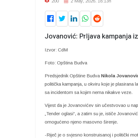
200
2 May, 2026. 18:13h
Jovanović: Prljava kampanja i
Izvor: CdM
Foto: Opština Budva
Predsjednik Opštine Budva
Nikola Jovanovi
politička kampanja, u okviru koje je plasirana 
sa incidentom sa kojim nema nikakve veze.
Vijest da je Jovanovićev sin učestvovao u na
„Tender oglasi“, a zatim su je, ističe Jovanović
omogućeno njeno masovno širenje.
-Riječ je o svjesno konstruisanoj i politički m