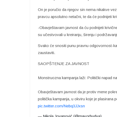
On je poručio da njegov sin nema nikakve ve
pravcu apsolutno netačni, te da će podnijeti kri
-Obavještavam javnost da ću podnijeti krivične 
su učestvovali u kreiranju, širenju i podržavanj
Svako će snositi punu pravnu odgovornost-ka
zaustaviti.
SAOPŠTENJE ZA JAVNOST
Monstruozna kampanja laži: Politički napad n
Obavještavam javnost da je protiv mene pokren
politička kampanja, u okviru koje je plasirana
pic.twitter.com/Nebq3JJxsn
— Nikola Jovanović (@mayorbudva)