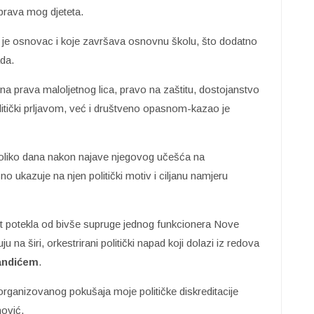
prava mog djeteta.
e je osnovac i koje završava osnovnu školu, što dodatno
da.
 prava maloljetnog lica, pravo na zaštitu, dostojanstvo
litički prljavom, već i društveno opasnom-kazao je
oliko dana nakon najave njegovog učešća na
o ukazuje na njen politički motiv i ciljanu namjeru
est potekla od bivše supruge jednog funkcionera Nove
u na širi, orkestrirani politički napad koji dolazi iz redova
andićem
.
rganizovanog pokušaja moje političke diskreditacije
nović.