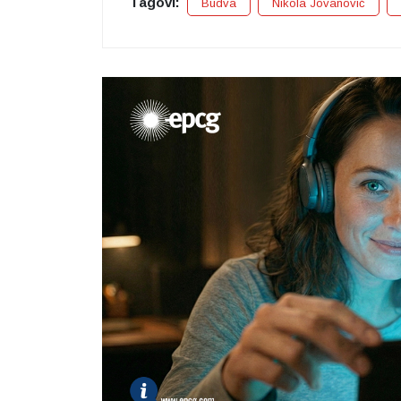
Tagovi:
Budva
Nikola Jovanović