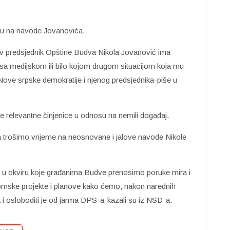
su na navode Jovanovića.
predsjednik Opštine Budva Nikola Jovanović ima
 sa medijskom ili bilo kojom drugom situacijom koja mu
ju Nove srpske demokratije i njenog predsjednika-piše u
ve relevantne činjenice u odnosu na nemili događaj.
 trošimo vrijeme na neosnovane i jalove navode Nikole
u okviru koje građanima Budve prenosimo poruke mira i
onomske projekte i planove kako ćemo, nakon narednih
a i osloboditi je od jarma DPS-a-kazali su iz NSD-a.