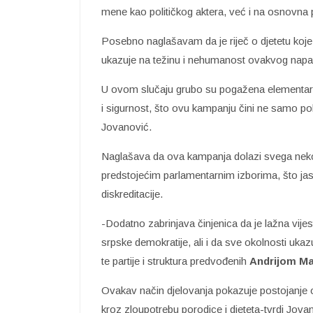
mene kao političkog aktera, već i na osnovna 
Posebno naglašavam da je riječ o djetetu koj
ukazuje na težinu i nehumanost ovakvog napa
U ovom slučaju grubo su pogažena elementarna
i sigurnost, što ovu kampanju čini ne samo po
Jovanović.
Naglašava da ova kampanja dolazi svega nek
predstojećim parlamentarnim izborima, što jasn
diskreditacije.
-Dodatno zabrinjava činjenica da je lažna vij
srpske demokratije, ali i da sve okolnosti ukazuj
te partije i struktura predvođenih
Andrijom M
Ovakav način djelovanja pokazuje postojanje o
kroz zloupotrebu porodice i djeteta-tvrdi Jova