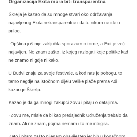
Organizacija Exita mora biti transparentna
Škrelja je kazao da su mnoge stvari oko održavanja
najavljenog Exita netransparentne i da to nikom ne ide u
prilog.
-Opština još nije zaključila sporazum o tome, a Exit je već
najavljen. Ne znam zašto, iz kojeg razloga i koje politike kad
ne znamo ni gdje ni kako.
U Budvi znaju za svoje festivale, a kod nas je pobogu, to
tamo negdje na istočnom dijelu Velike plaže prema Adi-
kazao je Škrelja.
Kazao je da ga mnogi zakupci zovu i pitaju o detaljima.
-Zovu me, misle da bi kao predsjednik Udruženja trebalo da
znam. Ali ne znam, pojma nemam i to me intrigira.
Zato i pitam zašto nijesam obaviješten jer bih u konačnom