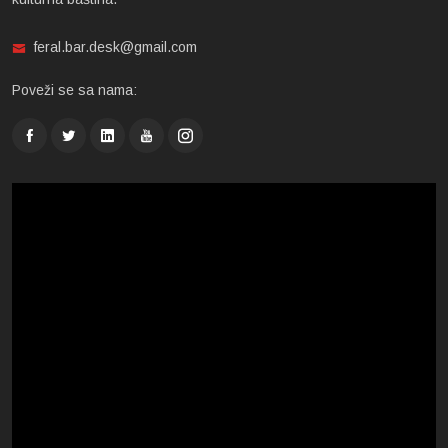
feral.bar.desk@gmail.com
Poveži se sa nama: