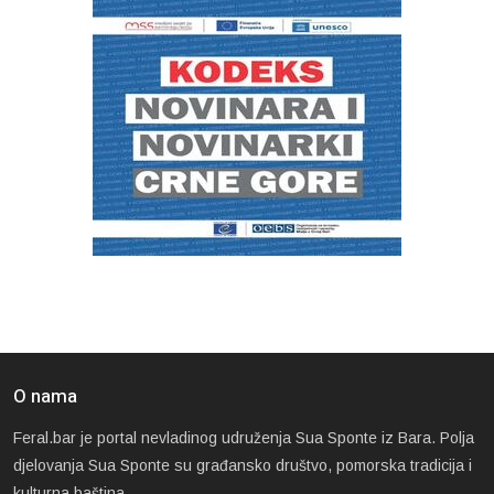
O nama
Feral.bar je portal nevladinog udruženja Sua Sponte iz Bara. Polja
djelovanja Sua Sponte su građansko društvo, pomorska tradicija i
kulturna baština.