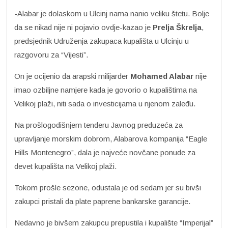
-Alabar je dolaskom u Ulcinj nama nanio veliku štetu. Bolje
da se nikad nije ni pojavio ovdje-kazao je
Prelja Škrelja
,
predsjednik Udruženja zakupaca kupališta u Ulcinju u
razgovoru za “Vijesti”.
On je ocijenio da arapski milijarder
Mohamed Alabar
nije
imao ozbiljne namjere kada je govorio o kupalištima na
Velikoj plaži, niti sada o investicijama u njenom zaleđu.
Na prošlogodišnjem tenderu Javnog preduzeća za
upravljanje morskim dobrom, Alabarova kompanija “Eagle
Hills Montenegro”, dala je najveće novčane ponude za
devet kupališta na Velikoj plaži.
Tokom prošle sezone, odustala je od sedam jer su bivši
zakupci pristali da plate paprene bankarske garancije.
Nedavno je bivšem zakupcu prepustila i kupalište “Imperijal”