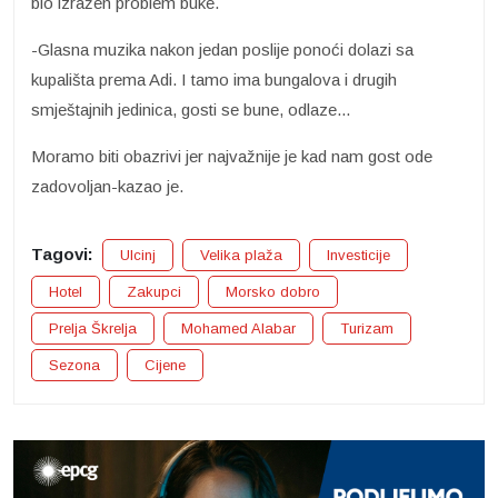
bio izražen problem buke.
-Glasna muzika nakon jedan poslije ponoći dolazi sa
kupališta prema Adi. I tamo ima bungalova i drugih
smještajnih jedinica, gosti se bune, odlaze...
Moramo biti obazrivi jer najvažnije je kad nam gost ode
zadovoljan-kazao je.
Tagovi:
Ulcinj
Velika plaža
Investicije
Hotel
Zakupci
Morsko dobro
Prelja Škrelja
Mohamed Alabar
Turizam
Sezona
Cijene