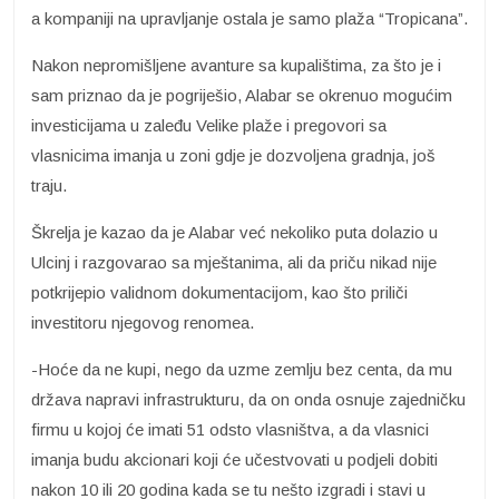
a kompaniji na upravljanje ostala je samo plaža “Tropicana”.
Nakon nepromišljene avanture sa kupalištima, za što je i
sam priznao da je pogriješio, Alabar se okrenuo mogućim
investicijama u zaleđu Velike plaže i pregovori sa
vlasnicima imanja u zoni gdje je dozvoljena gradnja, još
traju.
Škrelja je kazao da je Alabar već nekoliko puta dolazio u
Ulcinj i razgovarao sa mještanima, ali da priču nikad nije
potkrijepio validnom dokumentacijom, kao što priliči
investitoru njegovog renomea.
-Hoće da ne kupi, nego da uzme zemlju bez centa, da mu
država napravi infrastrukturu, da on onda osnuje zajedničku
firmu u kojoj će imati 51 odsto vlasništva, a da vlasnici
imanja budu akcionari koji će učestvovati u podjeli dobiti
nakon 10 ili 20 godina kada se tu nešto izgradi i stavi u