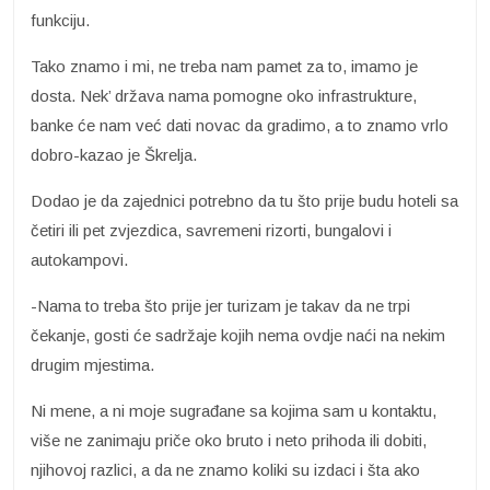
funkciju.
Tako znamo i mi, ne treba nam pamet za to, imamo je
dosta. Nek’ država nama pomogne oko infrastrukture,
banke će nam već dati novac da gradimo, a to znamo vrlo
dobro-kazao je Škrelja.
Dodao je da zajednici potrebno da tu što prije budu hoteli sa
četiri ili pet zvjezdica, savremeni rizorti, bungalovi i
autokampovi.
-Nama to treba što prije jer turizam je takav da ne trpi
čekanje, gosti će sadržaje kojih nema ovdje naći na nekim
drugim mjestima.
Ni mene, a ni moje sugrađane sa kojima sam u kontaktu,
više ne zanimaju priče oko bruto i neto prihoda ili dobiti,
njihovoj razlici, a da ne znamo koliki su izdaci i šta ako