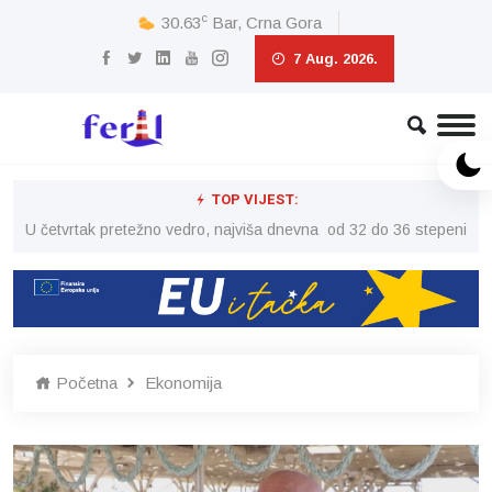
c
30.63
Bar, Crna Gora
7 Aug. 2026.
TOP VIJEST:
peni
U četvrtak pretežno vedro, najviša dnevna od 32 do 36 stepeni
U č
Početna
Ekonomija