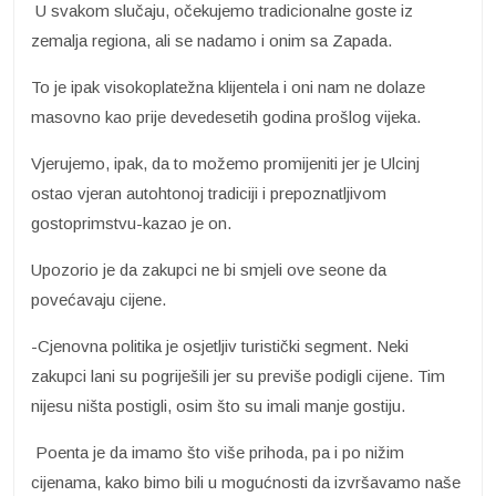
U svakom slučaju, očekujemo tradicionalne goste iz
zemalja regiona, ali se nadamo i onim sa Zapada.
To je ipak visokoplatežna klijentela i oni nam ne dolaze
masovno kao prije devedesetih godina prošlog vijeka.
Vjerujemo, ipak, da to možemo promijeniti jer je Ulcinj
ostao vjeran autohtonoj tradiciji i prepoznatljivom
gostoprimstvu-kazao je on.
Upozorio je da zakupci ne bi smjeli ove seone da
povećavaju cijene.
-Cjenovna politika je osjetljiv turistički segment. Neki
zakupci lani su pogriješili jer su previše podigli cijene. Tim
nijesu ništa postigli, osim što su imali manje gostiju.
Poenta je da imamo što više prihoda, pa i po nižim
cijenama, kako bimo bili u mogućnosti da izvršavamo naše