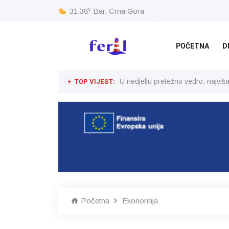
c
31.38
Bar, Crna Gora
POČETNA
D
TOP VIJEST:
U nedjelju pretežno vedro, najvi
Početna
Ekonomija