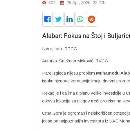
302
26 Apr, 2026. 22:27h
Alabar: Fokus na Štoj i Buljaric
Izvor, foto: RTCG
Autorka: Snežana Mirković, TVCG
Pare izgleda nijesu problem
Muhamedu Alab
istoku njegove komapnije imaju dnevni promet
Rekao je i da ima u planu velike investicije u C
otkriva lokaciju za njegov treći projekat na sj
Crna Gora je ogroman i neiskorišćen potencija
jedan od najpoznatijih investitora iz UAE Moh