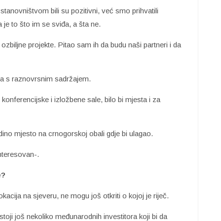
stanovništvom bili su pozitivni, već smo prihvatili
je to što im se sviđa, a šta ne.
 ozbiljne projekte. Pitao sam ih da budu naši partneri i da
ksa s raznovrsnim sadržajem.
konferencijske i izložbene sale, bilo bi mjesta i za
 jedino mjesto na crnogorskoj obali gdje bi ulagao.
interesovan-.
e?
okacija na sjeveru, ne mogu još otkriti o kojoj je riječ.
toji još nekoliko međunarodnih investitora koji bi da