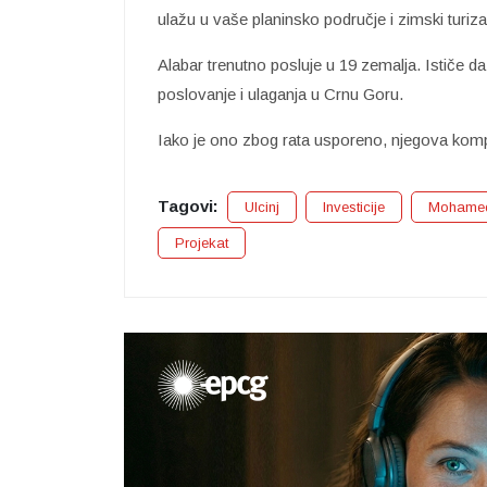
ulažu u vaše planinsko područje i zimski turiz
Alabar trenutno posluje u 19 zemalja. Ističe 
poslovanje i ulaganja u Crnu Goru.
Iako je ono zbog rata usporeno, njegova kompa
Tagovi:
Ulcinj
Investicije
Mohamed
Projekat