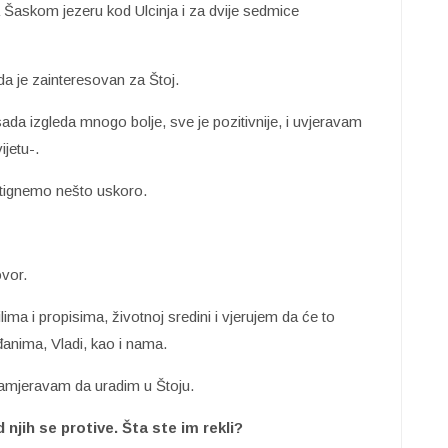
a Šaskom jezeru kod Ulcinja i za dvije sedmice
 da je zainteresovan za Štoj.
ada izgleda mnogo bolje, sve je pozitivnije, i uvjeravam
ijetu-.
ostignemo nešto uskoro.
vor.
lima i propisima, životnoj sredini i vjerujem da će to
đanima, Vladi, kao i nama.
namjeravam da uradim u Štoju.
 njih se protive. Šta ste im rekli?