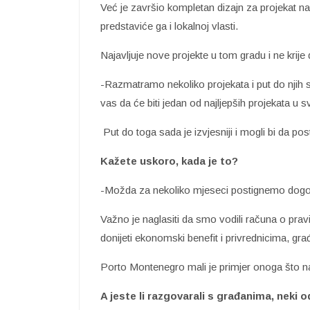
Već je završio kompletan dizajn za projekat n
predstaviće ga i lokalnoj vlasti.
Najavljuje nove projekte u tom gradu i ne krije
-Razmatramo nekoliko projekata i put do njih s
vas da će biti jedan od najljepših projekata u sv
Put do toga sada je izvjesniji i mogli bi da p
Kažete uskoro, kada je to?
-Možda za nekoliko mjeseci postignemo dogo
Važno je naglasiti da smo vodili računa o pravi
donijeti ekonomski benefit i privrednicima, gra
Porto Montenegro mali je primjer onoga što 
A jeste li razgovarali s građanima, neki od