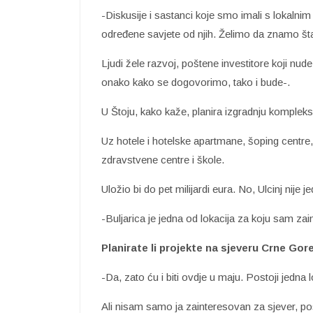
-Diskusije i sastanci koje smo imali s lokalnim 
određene savjete od njih. Želimo da znamo šta 
Ljudi žele razvoj, poštene investitore koji nude
onako kako se dogovorimo, tako i bude-.
U Štoju, kako kaže, planira izgradnju komple
Uz hotele i hotelske apartmane, šoping centre, 
zdravstvene centre i škole.
Uložio bi do pet milijardi eura. No, Ulcinj nije
-Buljarica je jedna od lokacija za koju sam za
Planirate li projekte na sjeveru Crne Gor
-Da, zato ću i biti ovdje u maju. Postoji jedna l
Ali nisam samo ja zainteresovan za sjever, pos