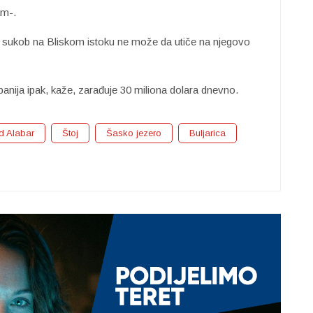
am-.
da sukob na Bliskom istoku ne može da utiče na njegovo
nija ipak, kaže, zarađuje 30 miliona dolara dnevno.
 Alabar
Štoj
Šasko jezero
Buljarica