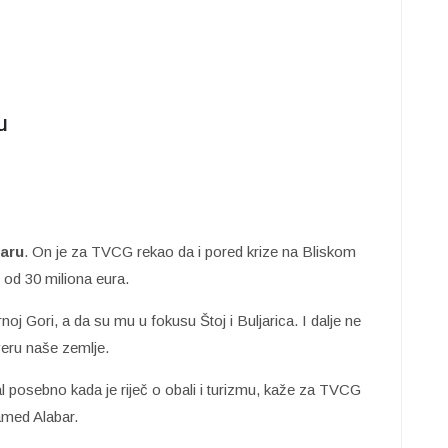
u
aru
. On je za TVCG rekao da i pored krize na Bliskom
 od 30 miliona eura.
rnoj Gori, a da su mu u fokusu Štoj i Buljarica. I dalje ne
everu naše zemlje.
l posebno kada je riječ o obali i turizmu, kaže za TVCG
amed Alabar.