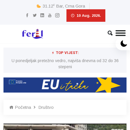
c
31.12
Bar, Crna Gora
10 Aug. 2026.
TOP VIJEST:
6
U ponedjeljak pretežno vedro, najviša dnevna od 32 do 36
stepeni
Početna
Društvo