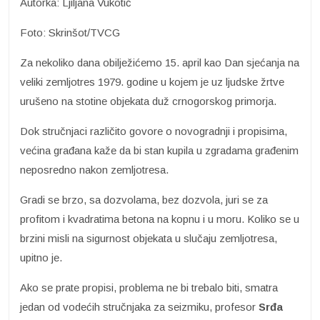
Autorka: Ljiljana Vukotić
Foto: Skrinšot/TVCG
Za nekoliko dana obilježićemo 15. april kao Dan sjećanja na
veliki zemljotres 1979. godine u kojem je uz ljudske žrtve
urušeno na stotine objekata duž crnogorskog primorja.
Dok stručnjaci različito govore o novogradnji i propisima,
većina građana kaže da bi stan kupila u zgradama građenim
neposredno nakon zemljotresa.
Gradi se brzo, sa dozvolama, bez dozvola, juri se za
profitom i kvadratima betona na kopnu i u moru. Koliko se u
brzini misli na sigurnost objekata u slučaju zemljotresa,
upitno je.
Ako se prate propisi, problema ne bi trebalo biti, smatra
jedan od vodećih stručnjaka za seizmiku, profesor
Srđa