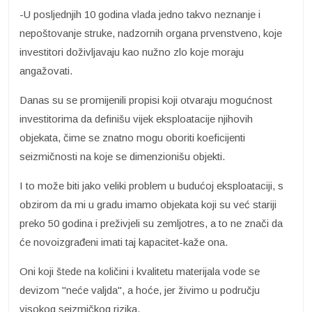
-U posljednjih 10 godina vlada jedno takvo neznanje i
nepoštovanje struke, nadzornih organa prvenstveno, koje
investitori doživljavaju kao nužno zlo koje moraju
angažovati.
Danas su se promijenili propisi koji otvaraju mogućnost
investitorima da definišu vijek eksploatacije njihovih
objekata, čime se znatno mogu oboriti koeficijenti
seizmičnosti na koje se dimenzionišu objekti.
I to može biti jako veliki problem u budućoj eksploataciji, s
obzirom da mi u gradu imamo objekata koji su već stariji
preko 50 godina i preživjeli su zemljotres, a to ne znači da
će novoizgrađeni imati taj kapacitet-kaže ona.
Oni koji štede na količini i kvalitetu materijala vode se
devizom "neće valjda", a hoće, jer živimo u području
visokog seizmičkog rizika.