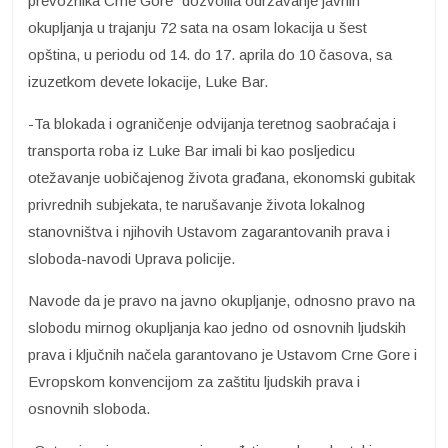
prevoznika Crne Gore“ dozvolila održavanje javnih
okupljanja u trajanju 72 sata na osam lokacija u šest
opština, u periodu od 14. do 17. aprila do 10 časova, sa
izuzetkom devete lokacije, Luke Bar.
-Ta blokada i ograničenje odvijanja teretnog saobraćaja i
transporta roba iz Luke Bar imali bi kao posljedicu
otežavanje uobičajenog života građana, ekonomski gubitak
privrednih subjekata, te narušavanje života lokalnog
stanovništva i njihovih Ustavom zagarantovanih prava i
sloboda-navodi Uprava policije.
Navode da je pravo na javno okupljanje, odnosno pravo na
slobodu mirnog okupljanja kao jedno od osnovnih ljudskih
prava i ključnih načela garantovano je Ustavom Crne Gore i
Evropskom konvencijom za zaštitu ljudskih prava i
osnovnih sloboda.