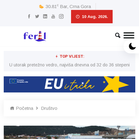
c
30.81
Bar, Crna Gora
10 Aug. 2026.
TOP VIJEST:
eni
U utorak pretežno vedro, najviša dnevna od 32 do 36 stepeni
U 
Početna
Društvo