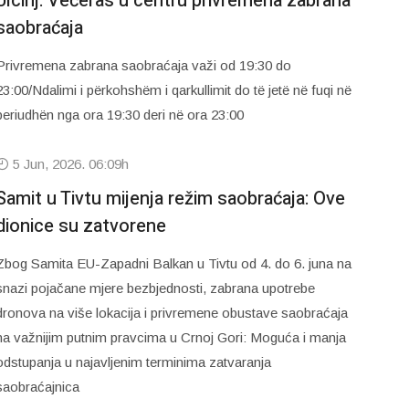
Ulcinj: Večeras u centru privremena zabrana
saobraćaja
Privremena zabrana saobraćaja važi od 19:30 do
23:00/Ndalimi i përkohshëm i qarkullimit do të jetë në fuqi në
periudhën nga ora 19:30 deri në ora 23:00
5 Jun, 2026. 06:09h
Samit u Tivtu mijenja režim saobraćaja: Ove
dionice su zatvorene
Zbog Samita EU-Zapadni Balkan u Tivtu od 4. do 6. juna na
snazi pojačane mjere bezbjednosti, zabrana upotrebe
dronova na više lokacija i privremene obustave saobraćaja
na važnijim putnim pravcima u Crnoj Gori: Moguća i manja
odstupanja u najavljenim terminima zatvaranja
saobraćajnica