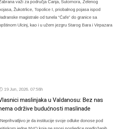
Zabrana važi za područja Čanja, Sutomora, Zelenog
pojasa, Žukotrlice, Topolice I, priobalnog pojasa ispod
Jadranske magistrale od tunela “Ćafe” do granice sa
opštinom Ulcinj, kao i u užem jezgru Starog Bara i Virpazara
19 Jun, 2026. 07:58h
Vlasnici maslinjaka u Valdanosu: Bez nas
nema održive budućnosti maslinade
“Neprihvatljivo je da institucije svoje odluke donose pod
pritiskom jedne NVO koja ne snosi posljedice predloženih