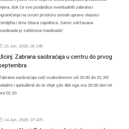
mjera, dok će sve posljedice eventualnih zabrana i
ograničenja na ovom prostoru snositi upravo vlasnici
zemljišta i time čitava zajednica. Samo održavana
maslinada je zaštićena maslinada”
16 Jun, 2026. 05:34h
Ulcinj: Zabrana saobraćaja u centru do prvog
septembra
Zabrana saobraćaja važi svakodnevno od 20:00 do 01:30/
Ndalimi i qarkullimit do të vlejë çdo ditë nga ora 20:00 deri në
ora 01:30
14 Jun, 2026. 07:47h