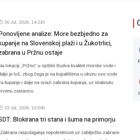
30 Jul, 2026. 14:21h
Ponovljene analize: More bezbjedno za
kupanje na Slovenskoj plaži i u Žukotrlici,
zabrana u Pržnu ostaje
Na lokaciji „Pržno“ u opštini Budva kvalitet morske vode i
dalje je loš, zbog čega je na kupalištima u okviru ove vode
za kupanje i dalje na snazi zabrana kupanja, uz istaknutu
crvenu zastavicu
23 Jul, 2026. 10:50h
SDT: Blokirana tri stana i šuma na primorju
“Zabrana raspolaganja nepokretnosti uz zabilježbu zabrane