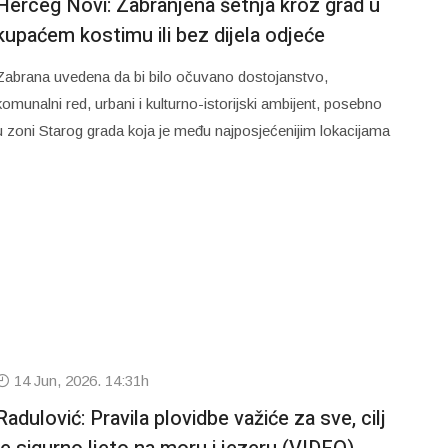
Herceg Novi: Zabranjena šetnja kroz grad u
kupaćem kostimu ili bez dijela odjeće
Zabrana uvedena da bi bilo očuvano dostojanstvo,
komunalni red, urbani i kulturno-istorijski ambijent, posebno
u zoni Starog grada koja je među najposjećenijim lokacijama
14 Jun, 2026. 14:31h
Radulović: Pravila plovidbe važiće za sve, cilj