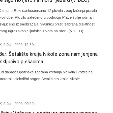
je sigurno ljeto na moru i jezeru (VIDEO)
Danas u Boki sankcionisano 12 plovila zbog kršenja pravila
plovidbe: Plovilo zatečeno u području Plave špilje odmah
isključeno iz saobraćaja, vlasniku prijeti zabrana djelatnosti
zbog ugrožavanja ljudskih života na moru (VIDEO)
5 Jun, 2026. 15:39h
Bar: Šetalište kralja Nikole zona namijenjena
isključivo pješacima
Od danas: Opštinska zabrana kretanja bicikala i vozila na
motorni i električni pogon Šetalištem kralja Nikole
5 Jun, 2026. 09:52h