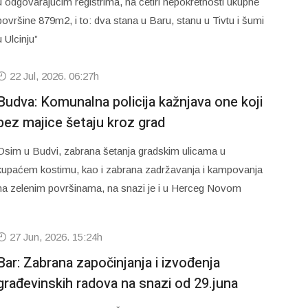
u odgovarajućim registrima, na četiri nepokretnosti ukupne
površine 879m2, i to: dva stana u Baru, stanu u Tivtu i šumi
u Ulcinju”
22 Jul, 2026. 06:27h
Budva: Komunalna policija kažnjava one koji
bez majice šetaju kroz grad
Osim u Budvi, zabrana šetanja gradskim ulicama u
kupaćem kostimu, kao i zabrana zadržavanja i kampovanja
na zelenim površinama, na snazi je i u Herceg Novom
27 Jun, 2026. 15:24h
Bar: Zabrana započinjanja i izvođenja
građevinskih radova na snazi od 29.juna