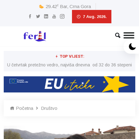
c
29.42
Bar, Crna Gora
7 Aug. 2026.
TOP VIJEST:
peni
U četvrtak pretežno vedro, najviša dnevna od 32 do 36 stepeni
U č
Početna
Društvo