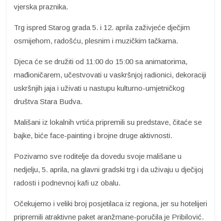
vjerska praznika.
Trg ispred Starog grada 5. i 12. aprila zaživjeće dječjim
osmijehom, radošću, plesnim i muzičkim tačkama.
Djeca će se družiti od 11:00 do 15:00 sa animatorima,
mađioničarem, učestvovati u vaskršnjoj radionici, dekoraciji
uskršnjih jaja i uživati u nastupu kulturno-umjetničkog
društva Stara Budva.
Mališani iz lokalnih vrtića pripremili su predstave, čitaće se
bajke, biće face-painting i brojne druge aktivnosti.
Pozivamo sve roditelje da dovedu svoje mališane u
nedjelju, 5. aprila, na glavni gradski trg i da uživaju u dječijoj
radosti i podnevnoj kafi uz obalu.
Očekujemo i veliki broj posjetilaca iz regiona, jer su hotelijeri
pripremili atraktivne paket aranžmane-poručila je Pribilović.