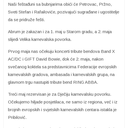
Naši feštađuni sa bubnjarima obići će Petrovac, Pržno,
Sveti Stefan i Rafailoviće, pozivajući sugrađane i ugostitelje
da se pridruže fešti.
Abrum je zakazan i za 1. maj u Starom gradu, a 2. maja
slijedi Velika karnevalska povorka.
Prvog maja nas očekuju koncerti tribute bendova Band X
AC/DC i GIFT David Bowie, dok će 2. maja, nakon
svečanog koktela sa predstavnicima Federacije evropskih
karnevalskih gradova, ambasada i karnevalskih grupa, na
glavnom trgu nastupiti tribute bend RING ABBA.
Treći maj rezervisan je za Dječiju karnevalsku povorku.
Očekujemo hiljade posjetilaca, ne samo iz regiona, već i iz
brojnih evropskih i svjetskih karnevalskih centara-istakla je
Pribilović.