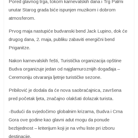
Pored glavnog trga, tokom karnevalskih dana i Trg Palmi
unutar Starog grada biće ispunjen muzikom i dobrom
atmosferom.
Prvog maja nastupiće budvanski bend Jack Lupino, dok će
drugog dana, 2. maja, publiku zabaviti energični bend
Priganitze.
Nakon karnevalskih fešti, Turistička organizacija opštine
Budva organizuje jedan od najglamuroznijih događaja –
Ceremoniju otvaranja ljetnje turističke sezone.
Pribilović je dodala da će nova saobraćajnica, završena
pred početak ljeta, značajno olakšati dolazak turista.
-Budući da svjedočimo globalnim krizama, Budva i Crna
Gora ove godine kao glavni adut mogu da ponude
bezbjednost – kriterijum koji je na vrhu liste pri izboru
destinacije.