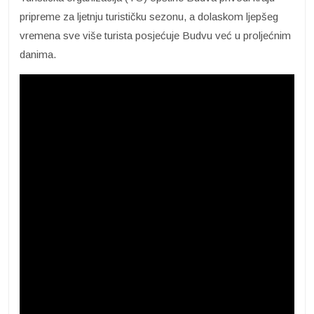
pripreme za ljetnju turističku sezonu, a dolaskom ljepšeg
vremena sve više turista posjećuje Budvu već u proljećnim
danima.