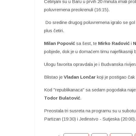
Cetinjani su u Baru u prvih 20 minuta imali prob
poluvremena preokrenuli (16:15).
Do sredine drugog poluvremena igralo se gol z
plus četiri.
Milan Popović
sa šest, te
Mirko Radović
i
N
pobjede, dok je u domaćem timu najefikasniji 
Ulogu favorita opravdala je i Budvanska rivijera
Blistao je
Vladan Lončar
koji je postigao ča
Kod "republikanaca" sa sedam pogodaka najefi
Todor Bulatović
.
Preostala tri susreta na programu su u subot
Partizan (19:30) i Jedinstvo - Sutjeska (20:00).