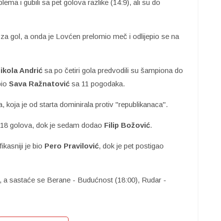
lema i gubili sa pet golova razlike (14:9), ali su do
a gol, a onda je Lovćen prelomio meč i odlijepio se na
ikola Andrić
sa po četiri gola predvodili su šampiona do
bio
Sava Ražnatović
sa 11 pogodaka.
, koja je od starta dominirala protiv "republikanaca".
k 18 golova, dok je sedam dodao
Filip Božović
.
kasniji je bio
Pero
Pravilović
, dok je pet postigao
u, a sastaće se Berane - Budućnost (18:00), Rudar -