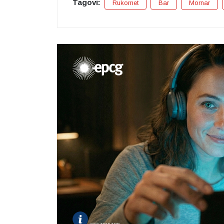
Tagovi:
Rukomet
Bar
Mornar