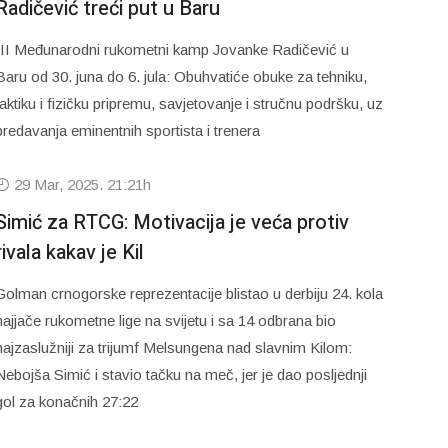
Radičević treći put u Baru
III Međunarodni rukometni kamp Jovanke Radičević u
Baru od 30. juna do 6. jula: Obuhvatiće obuke za tehniku,
taktiku i fizičku pripremu, savjetovanje i stručnu podršku, uz
predavanja eminentnih sportista i trenera
29 Mar, 2025. 21:21h
Simić za RTCG: Motivacija je veća protiv
rivala kakav je Kil
Golman crnogorske reprezentacije blistao u derbiju 24. kola
najjače rukometne lige na svijetu i sa 14 odbrana bio
najzaslužniji za trijumf Melsungena nad slavnim Kilom:
Nebojša Simić i stavio tačku na meč, jer je dao posljednji
gol za konačnih 27:22