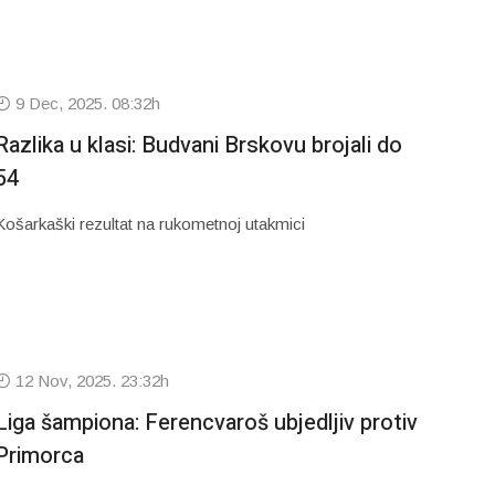
9 Dec, 2025. 08:32h
Razlika u klasi: Budvani Brskovu brojali do
54
Košarkaški rezultat na rukometnoj utakmici
12 Nov, 2025. 23:32h
Liga šampiona: Ferencvaroš ubjedljiv protiv
Primorca