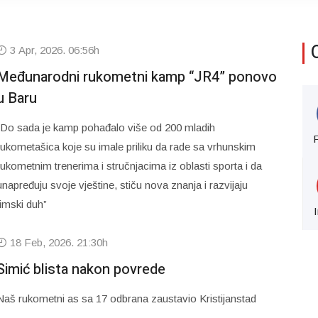
3 Apr, 2026. 06:56h
Međunarodni rukometni kamp “JR4” ponovo
u Baru
“Do sada je kamp pohađalo više od 200 mladih
rukometašica koje su imale priliku da rade sa vrhunskim
rukometnim trenerima i stručnjacima iz oblasti sporta i da
unapređuju svoje vještine, stiču nova znanja i razvijaju
timski duh”
18 Feb, 2026. 21:30h
Simić blista nakon povrede
Naš rukometni as sa 17 odbrana zaustavio Kristijanstad