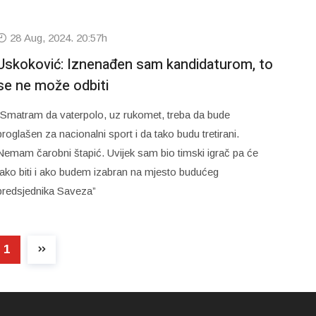
28 Aug, 2024. 20:57h
Uskoković: Iznenađen sam kandidaturom, to
se ne može odbiti
“Smatram da vaterpolo, uz rukomet, treba da bude
proglašen za nacionalni sport i da tako budu tretirani.
Nemam čarobni štapić. Uvijek sam bio timski igrač pa će
tako biti i ako budem izabran na mjesto budućeg
predsjednika Saveza”
1