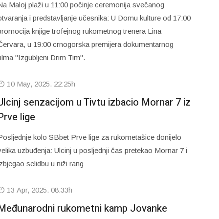
Na Maloj plaži u 11:00 počinje ceremonija svečanog
otvaranja i predstavljanje učesnika: U Domu kulture od 17:00
promocija knjige trofejnog rukometnog trenera Lina
Červara, u 19:00 crnogorska premijera dokumentarnog
filma "Izgubljeni Drim Tim".
10 May, 2025. 22:25h
Ulcinj senzacijom u Tivtu izbacio Mornar 7 iz
Prve lige
Posljednje kolo SBbet Prve lige za rukometašice donijelo
velika uzbuđenja: Ulcinj u posljednji čas pretekao Mornar 7 i
izbjegao selidbu u niži rang
13 Apr, 2025. 08:33h
Međunarodni rukometni kamp Jovanke