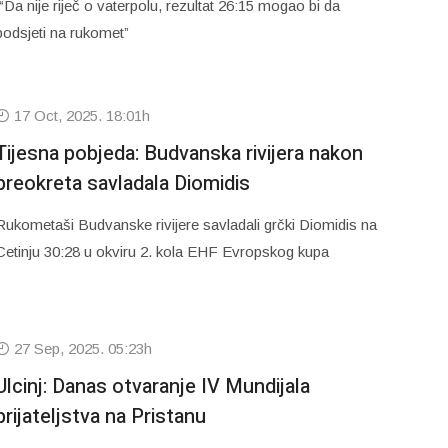
“Da nije riječ o vaterpolu, rezultat 26:15 mogao bi da
podsjeti na rukomet”
17 Oct, 2025. 18:01h
Tijesna pobjeda: Budvanska rivijera nakon
preokreta savladala Diomidis
Rukometaši Budvanske rivijere savladali grčki Diomidis na
Cetinju 30:28 u okviru 2. kola EHF Evropskog kupa
27 Sep, 2025. 05:23h
Ulcinj: Danas otvaranje IV Mundijala
prijateljstva na Pristanu