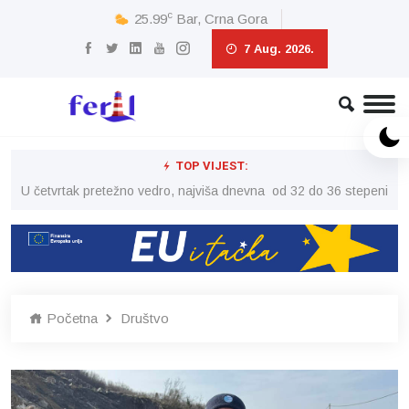
c
25.99
Bar, Crna Gora
7 Aug. 2026.
TOP VIJEST:
peni
U četvrtak pretežno vedro, najviša dnevna od 32 do 36 stepeni
U č
Početna
Društvo