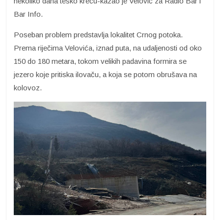
nekoliko dana teško kreću-kazao je Velović za Radio Bar i
Bar Info.
Poseban problem predstavlja lokalitet Crnog potoka.
Prema riječima Velovića, iznad puta, na udaljenosti od oko
150 do 180 metara, tokom velikih padavina formira se
jezero koje pritiska ilovaču, a koja se potom obrušava na
kolovoz.