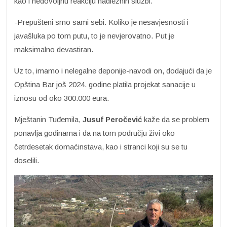
kao i nedovoljnu reakciju nadležnih službi.
-Prepušteni smo sami sebi. Koliko je nesavjesnosti i
javašluka po tom putu, to je nevjerovatno. Put je
maksimalno devastiran.
Uz to, imamo i nelegalne deponije-navodi on, dodajući da je
Opština Bar još 2024. godine platila projekat sanacije u
iznosu od oko 300.000 eura.
Mještanin Tuđemila,
Jusuf Peročević
kaže da se problem
ponavlja godinama i da na tom području živi oko
četrdesetak domaćinstava, kao i stranci koji su se tu
doselili.