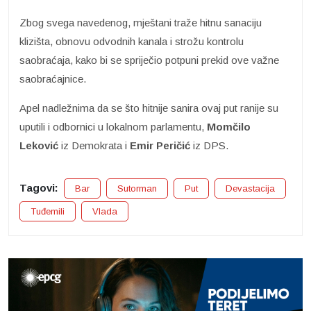
Zbog svega navedenog, mještani traže hitnu sanaciju
klizišta, obnovu odvodnih kanala i strožu kontrolu
saobraćaja, kako bi se spriječio potpuni prekid ove važne
saobraćajnice.
Apel nadležnima da se što hitnije sanira ovaj put ranije su
uputili i odbornici u lokalnom parlamentu,
Momčilo
Leković
iz Demokrata i
Emir Peričić
iz DPS.
Tagovi:
Bar
Sutorman
Put
Devastacija
Tuđemili
Vlada