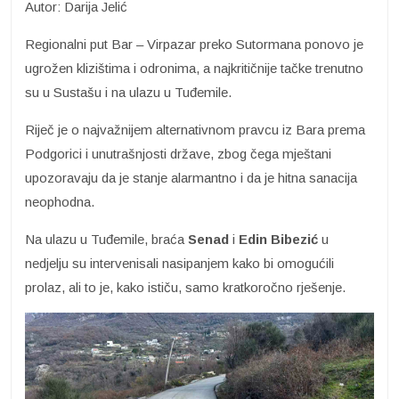
Autor: Darija Jelić
Regionalni put Bar – Virpazar preko Sutormana ponovo je
ugrožen klizištima i odronima, a najkritičnije tačke trenutno
su u Sustašu i na ulazu u Tuđemile.
Riječ je o najvažnijem alternativnom pravcu iz Bara prema
Podgorici i unutrašnjosti države, zbog čega mještani
upozoravaju da je stanje alarmantno i da je hitna sanacija
neophodna.
Na ulazu u Tuđemile, braća
Senad
i
Edin Bibezić
u
nedjelju su intervenisali nasipanjem kako bi omogućili
prolaz, ali to je, kako ističu, samo kratkoročno rješenje.