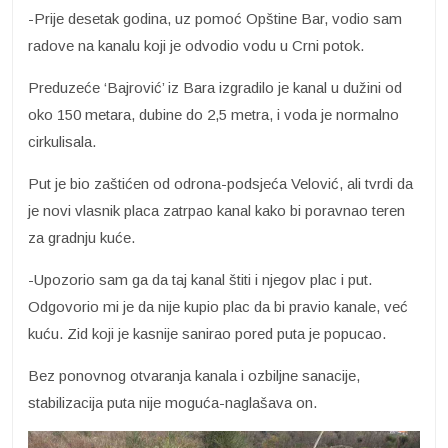
-Prije desetak godina, uz pomoć Opštine Bar, vodio sam
radove na kanalu koji je odvodio vodu u Crni potok.
Preduzeće ‘Bajrović’ iz Bara izgradilo je kanal u dužini od
oko 150 metara, dubine do 2,5 metra, i voda je normalno
cirkulisala.
Put je bio zaštićen od odrona-podsjeća Velović, ali tvrdi da
je novi vlasnik placa zatrpao kanal kako bi poravnao teren
za gradnju kuće.
-Upozorio sam ga da taj kanal štiti i njegov plac i put.
Odgovorio mi je da nije kupio plac da bi pravio kanale, već
kuću. Zid koji je kasnije sanirao pored puta je popucao.
Bez ponovnog otvaranja kanala i ozbiljne sanacije,
stabilizacija puta nije moguća-naglašava on.