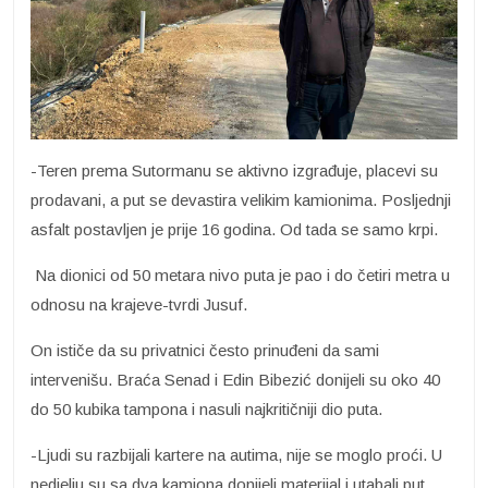
-Teren prema Sutormanu se aktivno izgrađuje, placevi su
prodavani, a put se devastira velikim kamionima. Posljednji
asfalt postavljen je prije 16 godina. Od tada se samo krpi.
Na dionici od 50 metara nivo puta je pao i do četiri metra u
odnosu na krajeve-tvrdi Jusuf.
On ističe da su privatnici često prinuđeni da sami
intervenišu. Braća Senad i Edin Bibezić donijeli su oko 40
do 50 kubika tampona i nasuli najkritičniji dio puta.
-Ljudi su razbijali kartere na autima, nije se moglo proći. U
nedjelju su sa dva kamiona donijeli materijal i utabali put.