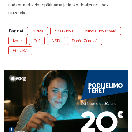
nadzor nad svim opštinama jednako dosljedno i bez
izuzetaka.
Tagovi:
Budva
SO Budva
Nikola Jovanović
Izbor
OIK
NSD
Đorđe Zenović
GP URA