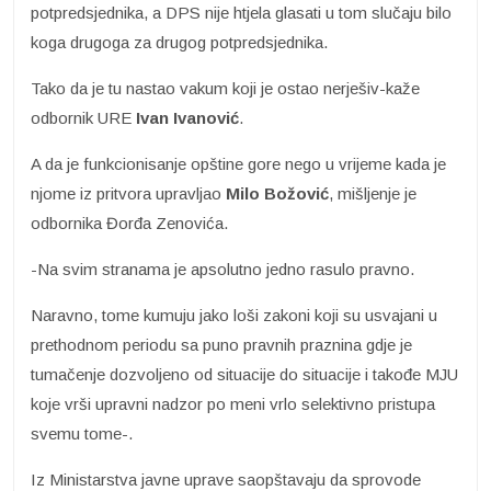
potpredsjednika, a DPS nije htjela glasati u tom slučaju bilo
koga drugoga za drugog potpredsjednika.
Tako da je tu nastao vakum koji je ostao nerješiv-kaže
odbornik URE
Ivan Ivanović
.
A da je funkcionisanje opštine gore nego u vrijeme kada je
njome iz pritvora upravljao
Milo Božović
, mišljenje je
odbornika Đorđa Zenovića.
-Na svim stranama je apsolutno jedno rasulo pravno.
Naravno, tome kumuju jako loši zakoni koji su usvajani u
prethodnom periodu sa puno pravnih praznina gdje je
tumačenje dozvoljeno od situacije do situacije i takođe MJU
koje vrši upravni nadzor po meni vrlo selektivno pristupa
svemu tome-.
Iz Ministarstva javne uprave saopštavaju da sprovode