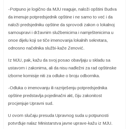
-Potpuno je logično da MJU reaguje, naloži opštini Budva
da imenuje potpredsjednik opštine i ne samo to već i da
naloži predsjedniku opštine da sprovodi zakon o lokalnoj
samoupravi i državnim službenicima i namještenicima u
onoe dijelu koji se tiče imenovanja lokalnih sekretara,
odnosno načelnika službi-kaže Zenović.
Iz MJU, pak, kažu da svoj posao obavljaju u skladu sa
ustavom i zakonima, ali da nisu nadležni za rad opštinske
izborne komisije niti za odluke o broju odbornika.
-Odluka o imenovanju ili razriješenju potpredsjednika
opštine predstavlja pojedinačni akt, čiju zakonitost
procjenjuje Upravni sud.
U ovom slučaju presuda Upravnog suda u potpunosti
potvrđuje nalaz Ministarstva javne uprave-kažu iz MJU.