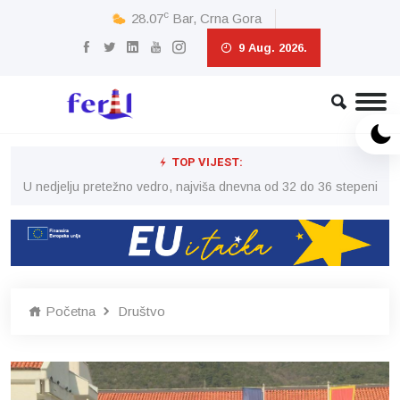
c
28.07
Bar, Crna Gora
9 Aug. 2026.
TOP VIJEST:
eni
U nedjelju pretežno vedro, najviša dnevna od 32 do 36 stepeni
U 
Početna
Društvo