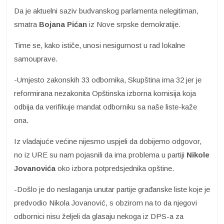
Da je aktuelni saziv budvanskog parlamenta nelegitiman,
smatra
Bojana Pićan
iz Nove srpske demokratije.
Time se, kako ističe, unosi nesigurnost u rad lokalne
samouprave.
-Umjesto zakonskih 33 odbornika, Skupština ima 32 jer je
reformirana nezakonita Opštinska izborna komisija koja
odbija da verifikuje mandat odborniku sa naše liste-kaže
ona.
Iz vladajuće većine nijesmo uspjeli da dobijemo odgovor,
no iz URE su nam pojasnili da ima problema u partiji
Nikole
Jovanovića
oko izbora potpredsjednika opštine.
-Došlo je do neslaganja unutar partije građanske liste koje je
predvodio Nikola Jovanović, s obzirom na to da njegovi
odbornici nisu željeli da glasaju nekoga iz DPS-a za