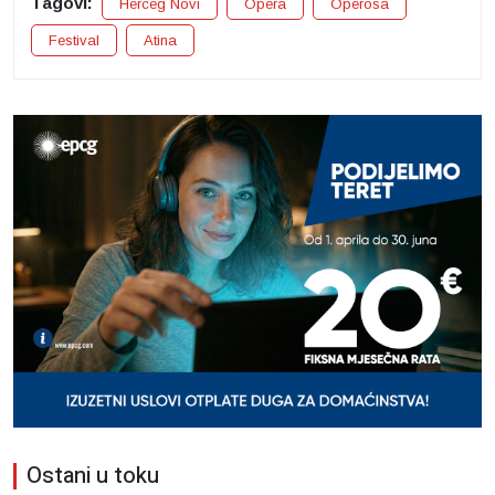
Tagovi:
Herceg Novi
Opera
Operosa
Festival
Atina
Ostani u toku