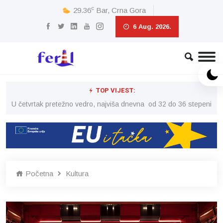
c
29.36
Bar, Crna Gora
6 Aug. 2026.
TOP VIJEST:
peni
U četvrtak pretežno vedro, najviša dnevna od 32 do 36 stepeni
U č
Početna
Kultura