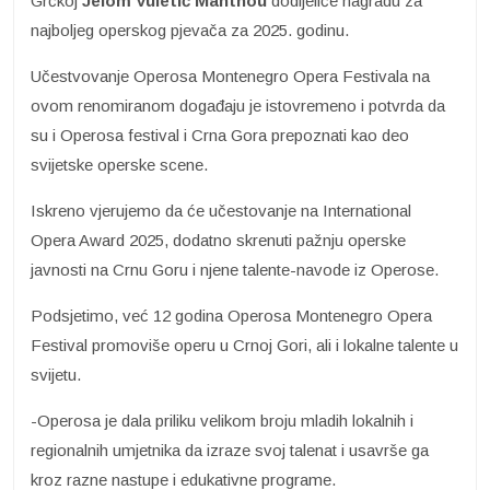
Grčkoj
Jelom Vuletić Manthou
dodijeliće nagradu za
najboljeg operskog pjevača za 2025. godinu.
Učestvovanje Operosa Montenegro Opera Festivala na
ovom renomiranom događaju je istovremeno i potvrda da
su i Operosa festival i Crna Gora prepoznati kao deo
svijetske operske scene.
Iskreno vjerujemo da će učestovanje na International
Opera Award 2025, dodatno skrenuti pažnju operske
javnosti na Crnu Goru i njene talente-navode iz Operose.
Podsjetimo, već 12 godina Operosa Montenegro Opera
Festival promoviše operu u Crnoj Gori, ali i lokalne talente u
svijetu.
-Operosa je dala priliku velikom broju mladih lokalnih i
regionalnih umjetnika da izraze svoj talenat i usavrše ga
kroz razne nastupe i edukativne programe.