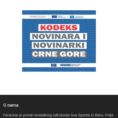
O nama
Feral.bar je portal nevladinog udruženja Sua Sponte iz Bara. Polja