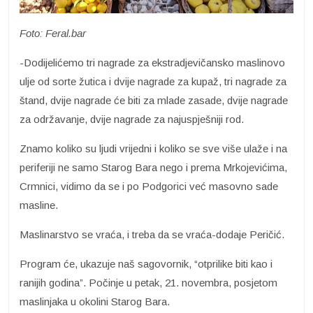
Foto: Feral.bar
-Dodijelićemo tri nagrade za ekstradjevičansko maslinovo
ulje od sorte žutica i dvije nagrade za kupaž, tri nagrade za
štand, dvije nagrade će biti za mlade zasade, dvije nagrade
za održavanje, dvije nagrade za najuspješniji rod.
Znamo koliko su ljudi vrijedni i koliko se sve više ulaže i na
periferiji ne samo Starog Bara nego i prema Mrkojevićima,
Crmnici, vidimo da se i po Podgorici već masovno sade
masline.
Maslinarstvo se vraća, i treba da se vraća-dodaje Peričić.
Program će, ukazuje naš sagovornik, “otprilike biti kao i
ranijih godina”. Počinje u petak, 21. novembra, posjetom
maslinjaka u okolini Starog Bara.