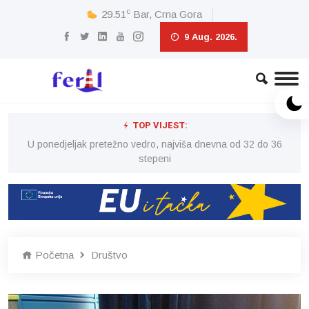
c
29.51
Bar, Crna Gora
9 Aug. 2026.
TOP VIJEST:
6
U ponedjeljak pretežno vedro, najviša dnevna od 32 do 36
stepeni
Početna
Društvo