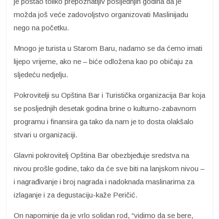
je postao toliko prepoznatljiv posljednjih godina da je
možda još veće zadovoljstvo organizovati Maslinijadu
nego na početku.
Mnogo je turista u Starom Baru, nadamo se da ćemo imati
lijepo vrijeme, ako ne – biće odložena kao po običaju za
sljedeću nedjelju.
Pokrovitelji su Opština Bar i Turistička organizacija Bar koja
se posljednjih desetak godina brine o kulturno-zabavnom
programu i finansira ga tako da nam je to dosta olakšalo
stvari u organizaciji.
Glavni pokrovitelj Opština Bar obezbjeđuje sredstva na
nivou prošle godine, tako da će sve biti na lanjskom nivou –
i nagrađivanje i broj nagrada i nadoknada maslinarima za
izlaganje i za degustaciju-kaže Peričić.
On napominje da je vrlo solidan rod, “vidimo da se bere,