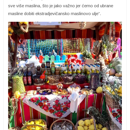
sve više maslina, što je jako važno jer ćemo od ubrane
masline dobiti ekstradjevičansko maslinovo ulje”.