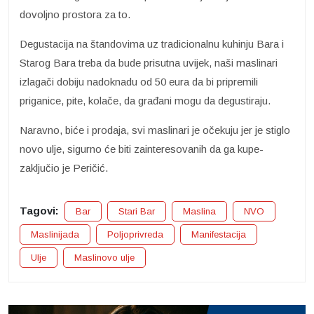
dovoljno prostora za to.
Degustacija na štandovima uz tradicionalnu kuhinju Bara i
Starog Bara treba da bude prisutna uvijek, naši maslinari
izlagači dobiju nadoknadu od 50 eura da bi pripremili
priganice, pite, kolače, da građani mogu da degustiraju.
Naravno, biće i prodaja, svi maslinari je očekuju jer je stiglo
novo ulje, sigurno će biti zainteresovanih da ga kupe-
zaključio je Peričić.
Tagovi:
Bar
Stari Bar
Maslina
NVO
Maslinijada
Poljoprivreda
Manifestacija
Ulje
Maslinovo ulje