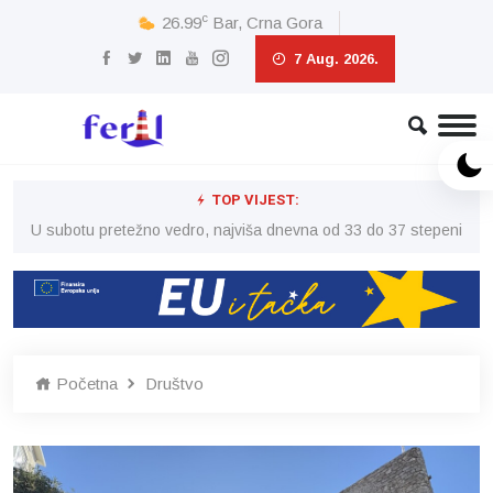
c
26.99
Bar, Crna Gora
7 Aug. 2026.
TOP VIJEST:
eni
U subotu pretežno vedro, najviša dnevna od 33 do 37 stepeni
U 
Početna
Društvo