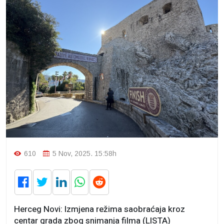
610
5 Nov, 2025. 15:58h
Herceg Novi: Izmjena režima saobraćaja kroz
centar grada zbog snimanja filma (LISTA)