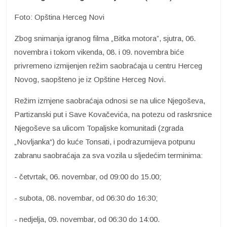
Foto: Opština Herceg Novi
Zbog snimanja igranog filma „Bitka motora”, sjutra, 06.
novembra i tokom vikenda, 08. i 09. novembra biće
privremeno izmijenjen režim saobraćaja u centru Herceg
Novog, saopšteno je iz Opštine Herceg Novi.
Režim izmjene saobraćaja odnosi se na ulice Njegoševa,
Partizanski put i Save Kovačevića, na potezu od raskrsnice
Njegoševe sa ulicom Topaljske komunitadi (zgrada
„Novljanka“) do kuće Tonsati, i podrazumijeva potpunu
zabranu saobraćaja za sva vozila u sljedećim terminima:
- četvrtak, 06. novembar, od 09:00 do 15.00;
- subota, 08. novembar, od 06:30 do 16:30;
- nedjelja, 09. novembar, od 06:30 do 14:00.