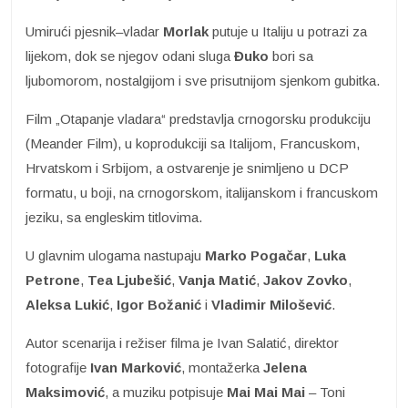
Umirući pjesnik–vladar
Morlak
putuje u Italiju u potrazi za
lijekom, dok se njegov odani sluga
Đuko
bori sa
ljubomorom, nostalgijom i sve prisutnijom sjenkom gubitka.
Film „Otapanje vladara“ predstavlja crnogorsku produkciju
(Meander Film), u koprodukciji sa Italijom, Francuskom,
Hrvatskom i Srbijom, a ostvarenje je snimljeno u DCP
formatu, u boji, na crnogorskom, italijanskom i francuskom
jeziku, sa engleskim titlovima.
U glavnim ulogama nastupaju
Marko Pogačar
,
Luka
Petrone
,
Tea Ljubešić
,
Vanja Matić
,
Jakov Zovko
,
Aleksa Lukić
,
Igor Božanić
i
Vladimir Milošević
.
Autor scenarija i režiser filma je Ivan Salatić, direktor
fotografije
Ivan Marković
, montažerka
Jelena
Maksimović
, a muziku potpisuje
Mai Mai Mai
– Toni