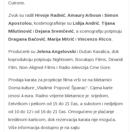
Cutrone.
Zvuk su radili
Hrvoje Radnić
,
Amaury Arboun
i
Simon
Apostolou
, kostimografkinje su
Lidija Andrić
,
Tijana
Milutinović
i
Dejana Sremčević
, a scenografiju potpisuju
Dragana
Baćović
,
Marija Mitrić
i
Vincenzo Ricco
.
Producenti su
Jelena Angelovski
i Dušan Kasalica, dok
koprodukciju potpisuju Nightswim, Bocalupo Films, Dinaridi
Film, Non-Aligned Films i Radio-televizija Crne Gore.
Prodaja karata za projekcije filma vrši se na biletarnici
Doma kulture „Vladimir Popović Španac“. Cijena karte
iznosi 4 eura. Radno vrijeme biletarnice je: srijedom,
četvrtkom i petkom od 15 do 21 čas, a subotom i nedjeljom
od 10 do 12 i od 16 do 21 čas. Omogućeno je plaćanje
kreditnom karticom, dok rezervacija karata nije moguća.
Više informacija dostupno je na sajtu