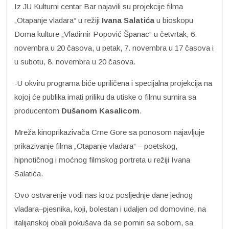
Iz JU Kulturni centar Bar najavili su projekcije filma
„Otapanje vladara“ u režiji
Ivana Salatića
u bioskopu
Doma kulture „Vladimir Popović Španac“ u četvrtak, 6.
novembra u 20 časova, u petak, 7. novembra u 17 časova i
u subotu, 8. novembra u 20 časova.
-U okviru programa biće upriličena i specijalna projekcija na
kojoj će publika imati priliku da utiske o filmu sumira sa
producentom
Dušanom Kasalicom
.
Mreža kinoprikazivača Crne Gore sa ponosom najavljuje
prikazivanje filma „Otapanje vladara“ – poetskog,
hipnotičnog i moćnog filmskog portreta u režiji Ivana
Salatića.
Ovo ostvarenje vodi nas kroz posljednje dane jednog
vladara–pjesnika, koji, bolestan i udaljen od domovine, na
italijanskoj obali pokušava da se pomiri sa sobom, sa