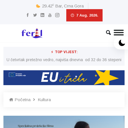
c
29.42
Bar, Crna Gora
7 Aug. 2026.
TOP VIJEST:
peni
U četvrtak pretežno vedro, najviša dnevna od 32 do 36 stepeni
U č
Početna
Kultura