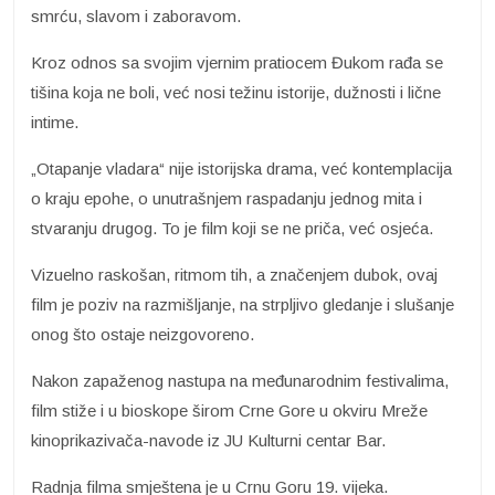
smrću, slavom i zaboravom.
Kroz odnos sa svojim vjernim pratiocem Đukom rađa se
tišina koja ne boli, već nosi težinu istorije, dužnosti i lične
intime.
„Otapanje vladara“ nije istorijska drama, već kontemplacija
o kraju epohe, o unutrašnjem raspadanju jednog mita i
stvaranju drugog. To je film koji se ne priča, već osjeća.
Vizuelno raskošan, ritmom tih, a značenjem dubok, ovaj
film je poziv na razmišljanje, na strpljivo gledanje i slušanje
onog što ostaje neizgovoreno.
Nakon zapaženog nastupa na međunarodnim festivalima,
film stiže i u bioskope širom Crne Gore u okviru Mreže
kinoprikazivača-navode iz JU Kulturni centar Bar.
Radnja filma smještena je u Crnu Goru 19. vijeka.