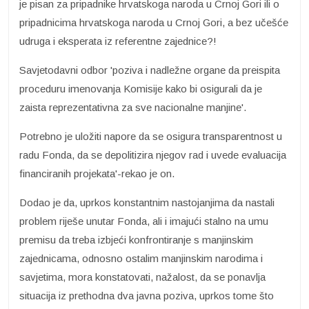
je pisan za pripadnike hrvatskoga naroda u Crnoj Gori ili o
pripadnicima hrvatskoga naroda u Crnoj Gori, a bez učešće
udruga i eksperata iz referentne zajednice?!
Savjetodavni odbor 'poziva i nadležne organe da preispita
proceduru imenovanja Komisije kako bi osigurali da je
zaista reprezentativna za sve nacionalne manjine'.
Potrebno je uložiti napore da se osigura transparentnost u
radu Fonda, da se depolitizira njegov rad i uvede evaluacija
financiranih projekata'-rekao je on.
Dodao je da, uprkos konstantnim nastojanjima da nastali
problem riješe unutar Fonda, ali i imajući stalno na umu
premisu da treba izbjeći konfrontiranje s manjinskim
zajednicama, odnosno ostalim manjinskim narodima i
savjetima, mora konstatovati, nažalost, da se ponavlja
situacija iz prethodna dva javna poziva, uprkos tome što