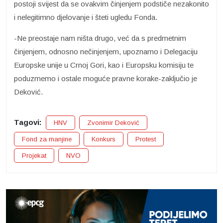
postoji svijest da se ovakvim činjenjem podstiče nezakonito
i nelegitimno djelovanje i šteti ugledu Fonda.
-Ne preostaje nam ništa drugo, već da s predmetnim
činjenjem, odnosno nečinjenjem, upoznamo i Delegaciju
Europske unije u Crnoj Gori, kao i Europsku komisiju te
poduzmemo i ostale moguće pravne korake-zaključio je
Deković.
Tagovi:
HNV
Zvonimir Deković
Fond za manjine
Konkurs
Protest
Projekat
NVO