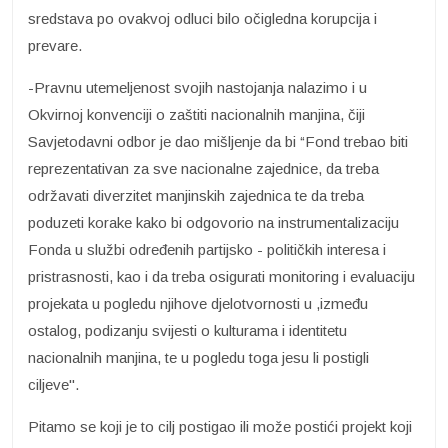
sredstava po ovakvoj odluci bilo očigledna korupcija i
prevare.
-Pravnu utemeljenost svojih nastojanja nalazimo i u
Okvirnoj konvenciji o zaštiti nacionalnih manjina, čiji
Savjetodavni odbor je dao mišljenje da bi “Fond trebao biti
reprezentativan za sve nacionalne zajednice, da treba
održavati diverzitet manjinskih zajednica te da treba
poduzeti korake kako bi odgovorio na instrumentalizaciju
Fonda u službi određenih partijsko - političkih interesa i
pristrasnosti, kao i da treba osigurati monitoring i evaluaciju
projekata u pogledu njihove djelotvornosti u ,između
ostalog, podizanju svijesti o kulturama i identitetu
nacionalnih manjina, te u pogledu toga jesu li postigli
ciljeve''.
Pitamo se koji je to cilj postigao ili može postići projekt koji