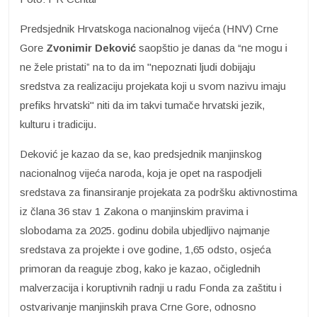
Predsjednik Hrvatskoga nacionalnog vijeća (HNV) Crne
Gore
Zvonimir Deković
saopštio je danas da “ne mogu i
ne žele pristati” na to da im "nepoznati ljudi dobijaju
sredstva za realizaciju projekata koji u svom nazivu imaju
prefiks hrvatski" niti da im takvi tumače hrvatski jezik,
kulturu i tradiciju.
Deković je kazao da se, kao predsjednik manjinskog
nacionalnog vijeća naroda, koja je opet na raspodjeli
sredstava za finansiranje projekata za podršku aktivnostima
iz člana 36 stav 1 Zakona o manjinskim pravima i
slobodama za 2025. godinu dobila ubjedljivo najmanje
sredstava za projekte i ove godine, 1,65 odsto, osjeća
primoran da reaguje zbog, kako je kazao, očiglednih
malverzacija i koruptivnih radnji u radu Fonda za zaštitu i
ostvarivanje manjinskih prava Crne Gore, odnosno