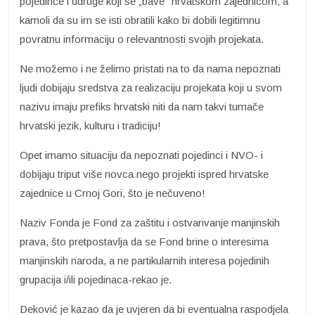
pojedince i udruge koji se „bave'' hrvatskom zajednicom, a
kamoli da su im se isti obratili kako bi dobili legitimnu
povratnu informaciju o relevantnosti svojih projekata.
Ne možemo i ne želimo pristati na to da nama nepoznati
ljudi dobijaju sredstva za realizaciju projekata koji u svom
nazivu imaju prefiks hrvatski niti da nam takvi tumače
hrvatski jezik, kulturu i tradiciju!
Opet imamo situaciju da nepoznati pojedinci i NVO- i
dobijaju triput više novca nego projekti ispred hrvatske
zajednice u Crnoj Gori, što je nečuveno!
Naziv Fonda je Fond za zaštitu i ostvarivanje manjinskih
prava, što pretpostavlja da se Fond brine o interesima
manjinskih naroda, a ne partikularnih interesa pojedinih
grupacija i/ili pojedinaca-rekao je.
Deković je kazao da je uvjeren da bi eventualna raspodjela