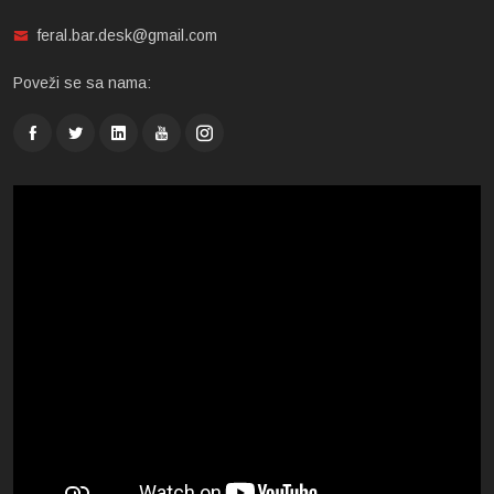
feral.bar.desk@gmail.com
Poveži se sa nama: