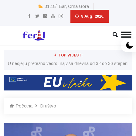
c
31.18
Bar, Crna Gora
8 Aug. 2026.
TOP VIJEST:
eni
U nedjelju pretežno vedro, najviša dnevna od 32 do 36 stepeni
U 
Početna
Društvo