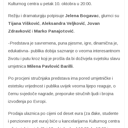
Kulturnog centra u petak 10. oktobra u 20:00.
Režiju i dramaturgiju potpisuje
Jelena Bogavac
, glumci su
Tijana Višković
,
Aleksandra
Veljković
,
Jovan
Zdravković
i
Marko Panajotović
.
-Predstava je savremena, puna pjesme, igre, dinamična je,
edukativna- publika dobija saznanje o veoma interesantnom
životu i putu kroz koji je prošla da bi doživjela svjetsku slavu
umjetnica
Milena Pavlović Barilli
.
Po procjeni stručnjaka predstava ima pored umjetničke i
estetsku vrijednost i publika uvijek veoma lijepo reaguje, o
čemu svjedoče nagrade, preporuke stručnih ljudi i brojna
izvođenja po Evropi.
Prodaja ulaznica po cijeni od deset eura (za đake, studente
i penzionere pet eura) biće u kancelarijama Kulturnog centra