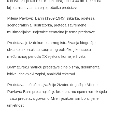
u četvrtak i petak (9. i 10. oktobra) od 10:00 do 12:00 i na
biljetarnici dva sata prije početka predstave.
Milena Pavlović Barilli (1909-1945) slikarka, poetesa,
scenografkinja, ilustratorka, preteča savremene
multimedijalne umjetnice centralna je tema predstave.
Predstava je iz dokumentarnog istraživanja biografije
slikarke u kontekstu socijalnog političkog koncepta
međuratnog perioda XX vijeka u kome je živela.
Dramaturšku matricu predstave čine pisma, dokumenta,
kritike, dnevnički zapisi, analitički tekstovi.
Predstava definiše najvažnije životne događaje Milene
Pavlović Barili prelamajući je kroz prizmu njenih remek djela
- zato predstava govori o Mileni jezikom simbola njene
umjetnosti.