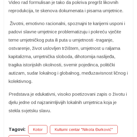
Video rad formulisan je tako da pokriva pregršt likovnih
reprodukcija, te skenova dokumenata i pisama umjetnice.
Životni, emotivno racionalni, spoznajni te karijerni usponi i
padovi slavne umjetnice problematizuju i pokreću vječite
teme umjetničkog puta ili puta u umjetnosti -traganje,
ostvarenje, život uslovljen tržištem, umjetnost u raljama
kapitalizma, umjetnička sloboda, dihotomija naslijeđa,
tragika istorijskih okolnosti, svemir pojedinca, politički
autizam, sudar lokalnog i globalnog, međuzavisnost ličnog i
kolektivnog.
Predstava je edukativni, visoko poetizovani zapis o životu i
djelu jedne od najzanimljivijih lokalnih umjetnica koja je
stekla svjetsku slavu.
Tagovi:
Kotor
Kulturni centar "Nikola Đurković"