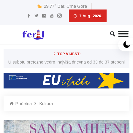
c
29.77
Bar, Crna Gora
7 Aug. 2026.
TOP VIJEST:
eni
U subotu pretežno vedro, najviša dnevna od 33 do 37 stepeni
U 
Početna
Kultura