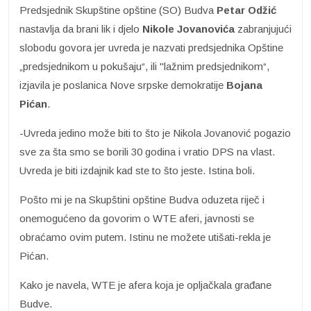
Predsjednik Skupštine opštine (SO) Budva
Petar Odžić
nastavlja da brani lik i djelo
Nikole
Jovanovića
zabranjujući
slobodu govora jer uvreda je nazvati predsjednika Opštine
„predsjednikom u pokušaju“, ili "lažnim predsjednikom“,
izjavila je poslanica Nove srpske demokratije
Bojana
Pićan
.
-Uvreda jedino može biti to što je Nikola Jovanović pogazio
sve za šta smo se borili 30 godina i vratio DPS na vlast.
Uvreda je biti izdajnik kad ste to što jeste. Istina boli.
Pošto mi je na Skupštini opštine Budva oduzeta riječ i
onemogućeno da govorim o WTE aferi, javnosti se
obraćamo ovim putem. Istinu ne možete utišati-rekla je
Pićan.
Kako je navela, WTE je afera koja je opljačkala građane
Budve.