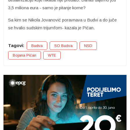
3,5 miliona eura - samo je pitanje kome?
Sa kim se Nikola Jovanović poravnava u Budvi a do juče
se hvalio sudskim trijumfom- kazala je Pićan.
Tagovi:
Budva
SO Budva
NSD
Bojana Pićan
WTE