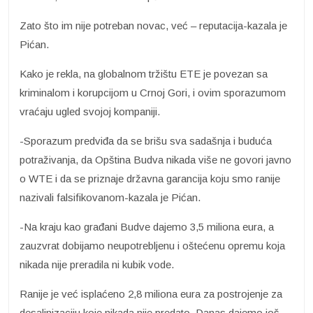
Zato što im nije potreban novac, već – reputacija-kazala je
Pićan.
Kako je rekla, na globalnom tržištu ETE je povezan sa
kriminalom i korupcijom u Crnoj Gori, i ovim sporazumom
vraćaju ugled svojoj kompaniji.
-Sporazum predviđa da se brišu sva sadašnja i buduća
potraživanja, da Opština Budva nikada više ne govori javno
o WTE i da se priznaje državna garancija koju smo ranije
nazivali falsifikovanom-kazala je Pićan.
-Na kraju kao građani Budve dajemo 3,5 miliona eura, a
zauzvrat dobijamo neupotrebljenu i oštećenu opremu koja
nikada nije preradila ni kubik vode.
Ranije je već isplaćeno 2,8 miliona eura za postrojenje za
desalinizaciju koje nikada nije predato. Danas dajemo još