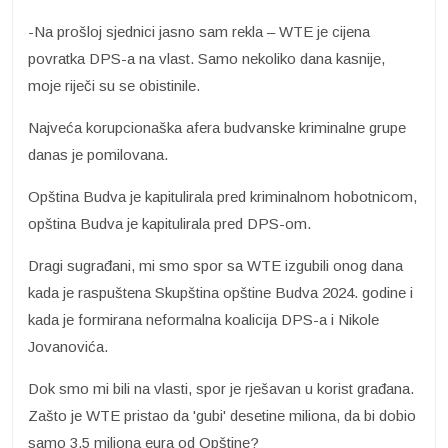
-Na prošloj sjednici jasno sam rekla – WTE je cijena
povratka DPS-a na vlast. Samo nekoliko dana kasnije,
moje riječi su se obistinile.
Najveća korupcionaška afera budvanske kriminalne grupe
danas je pomilovana.
Opština Budva je kapitulirala pred kriminalnom hobotnicom,
opština Budva je kapitulirala pred DPS-om.
Dragi sugrađani, mi smo spor sa WTE izgubili onog dana
kada je raspuštena Skupština opštine Budva 2024. godine i
kada je formirana neformalna koalicija DPS-a i Nikole
Jovanovića.
Dok smo mi bili na vlasti, spor je rješavan u korist građana.
Zašto je WTE pristao da 'gubi' desetine miliona, da bi dobio
samo 3,5 miliona eura od Opštine?