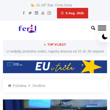
c
31.18
Bar, Crna Gora
8 Aug. 2026.
TOP VIJEST:
eni
U nedjelju pretežno vedro, najviša dnevna od 32 do 36 stepeni
U 
Početna
Društvo