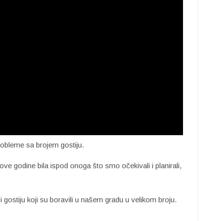
robleme sa brojem gostiju.
ove godine bila ispod onoga što smo očekivali i planirali,
i gostiju koji su boravili u našem gradu u velikom broju.