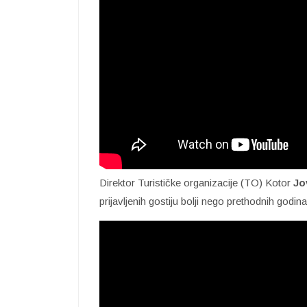
Direktor Turističke organizacije (TO) Kotor
Jo
prijavljenih gostiju bolji nego prethodnih godina