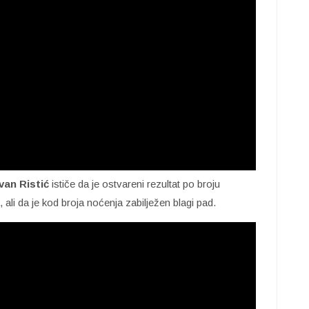
van Ristić
ističe da je ostvareni rezultat po broju
, ali da je kod broja noćenja zabilježen blagi pad.