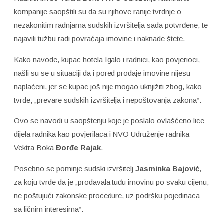
kompanije saopštili su da su njihove ranije tvrdnje o
nezakonitim radnjama sudskih izvršitelja sada potvrđene, te
najavili tužbu radi povraćaja imovine i naknade štete.
Kako navode, kupac hotela Igalo i radnici, kao povjerioci,
našli su se u situaciji da i pored prodaje imovine nijesu
naplaćeni, jer se kupac još nije mogao uknjižiti zbog, kako
tvrde, „prevare sudskih izvršitelja i nepoštovanja zakona“.
Ovo se navodi u saopštenju koje je poslalo ovlašćeno lice
dijela radnika kao povjerilaca i NVO Udruženje radnika
Vektra Boka
Đorđe Rajak
.
Posebno se pominje sudski izvršitelj
Jasminka Bajović
,
za koju tvrde da je „prodavala tuđu imovinu po svaku cijenu,
ne poštujući zakonske procedure, uz podršku pojedinaca
sa ličnim interesima“.