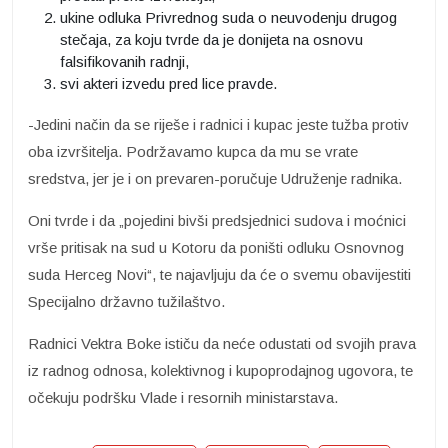
ukine odluka Privrednog suda o neuvodenju drugog
stečaja, za koju tvrde da je donijeta na osnovu
falsifikovanih radnji,
svi akteri izvedu pred lice pravde.
-Jedini način da se riješe i radnici i kupac jeste tužba protiv
oba izvršitelja. Podržavamo kupca da mu se vrate
sredstva, jer je i on prevaren-poručuje Udruženje radnika.
Oni tvrde i da „pojedini bivši predsjednici sudova i moćnici
vrše pritisak na sud u Kotoru da poništi odluku Osnovnog
suda Herceg Novi“, te najavljuju da će o svemu obavijestiti
Specijalno državno tužilaštvo.
Radnici Vektra Boke ističu da neće odustati od svojih prava
iz radnog odnosa, kolektivnog i kupoprodajnog ugovora, te
očekuju podršku Vlade i resornih ministarstava.