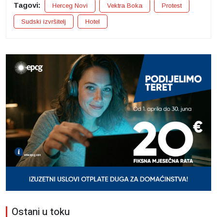
Tagovi:
Herceg Novi
Vektra Boka
Protest
Sudski izvršitelj
Hotel
Ostani u toku