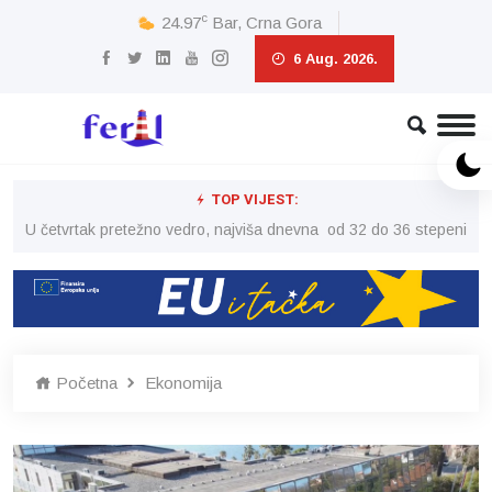
c
24.97
Bar, Crna Gora
6 Aug. 2026.
TOP VIJEST:
peni
U četvrtak pretežno vedro, najviša dnevna od 32 do 36 stepeni
U č
Početna
Ekonomija