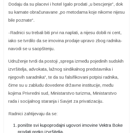
Dodaju da su placevi i hotel Igalo prodati „u bescjenje“, dok
su kamate obračunavane „po metodama koje nikome nijesu
bile poznate“.
-Radnici su trebali biti prvi na naplati, a nijesu dobili ni cent,
iako se tvrdilo da se imovina prodaje upravo zbog radnika-
navodi se u saopštenju.
Udruženje tvrdi da postoji „sprega između pojedinih sudskih
izvršitelja, advokata, lažnog sindikalnog predstavnika i
njegovih saradnika“, te da su falsifikovani potpisi radnika,
čime su u zabludu dovedene državne institucije, među
kojima Privredni sud, Ministarstvo turizma, Ministarstvo
rada i socijalnog staranja i Savjet za privatizaciju.
Radnici zahtijevaju da se:
ponište svi kupoprodajni ugovori imovine Vektra Boke
prodati preko izvršitelja,