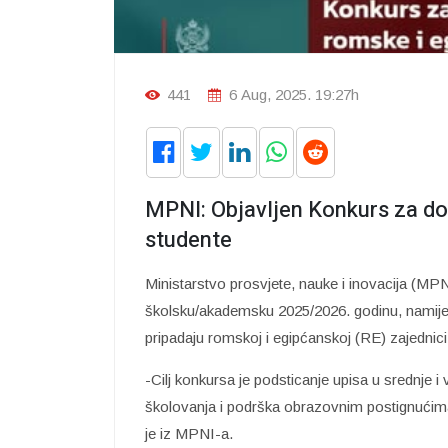
441
6 Aug, 2025. 19:27h
MPNI: Objavljen Konkurs za dod
studente
Ministarstvo prosvjete, nauke i inovacija (MPN
školsku/akademsku 2025/2026. godinu, namijenj
pripadaju romskoj i egipćanskoj (RE) zajednici
-Cilj konkursa je podsticanje upisa u srednje
školovanja i podrška obrazovnim postignućim
je iz MPNI-a.