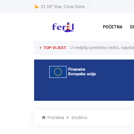
c
31.18
Bar, Crna Gora
POČETNA
D
TOP VIJEST:
U nedjelju pretežno vedro, najvi
Početna
Društvo