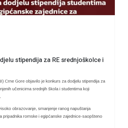
jelu stipendija za RE srednjoškolce i
I) Crne Gore objavilo je konkurs za dodjelu stipendija za
enih učenicima srednjih škola i studentima koji
.
 i visoko obrazovanje, smanjenje ranog napuštanja
a pripadnika romske i egipćanske zajednice-saopšteno