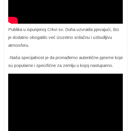
Publika u ispunjenoj Crkvi sv. Duha uzvratila pjevajući, što
je dodatno obogatilo već izuzetno srdačnu i uzbudljivu
atmosferu.
-Naša specijalnost je da pronađemo autentične pjesme koje
su popularne i specifične za zemlju u kojoj nastupamo.