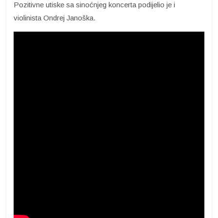
Pozitivne utiske sa sinoćnjeg koncerta podijelio je i
violinista Ondrej Janoška.