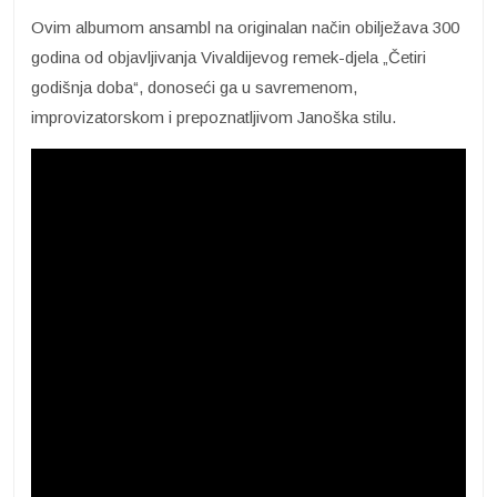
Ovim albumom ansambl na originalan način obilježava 300
godina od objavljivanja Vivaldijevog remek-djela „Četiri
godišnja doba“, donoseći ga u savremenom,
improvizatorskom i prepoznatljivom Janoška stilu.