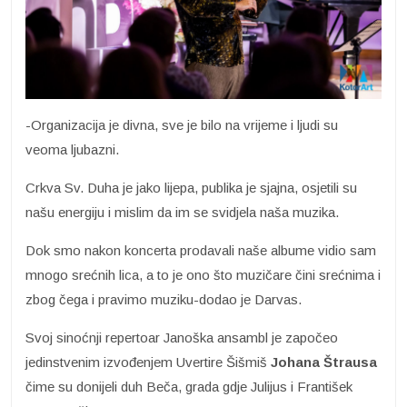
-Organizacija je divna, sve je bilo na vrijeme i ljudi su
veoma ljubazni.
Crkva Sv. Duha je jako lijepa, publika je sjajna, osjetili su
našu energiju i mislim da im se svidjela naša muzika.
Dok smo nakon koncerta prodavali naše albume vidio sam
mnogo srećnih lica, a to je ono što muzičare čini srećnima i
zbog čega i pravimo muziku-dodao je Darvas.
Svoj sinoćnji repertoar Janoška ansambl je započeo
jedinstvenim izvođenjem Uvertire Šišmiš
Johana Štrausa
čime su donijeli duh Beča, grada gdje Julijus i František