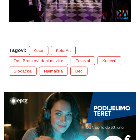
Tagovi:
Kotor
KotorArt
Don Brankovi dani muzike
Festival
Koncert
Slocačka
Njemačka
Beč