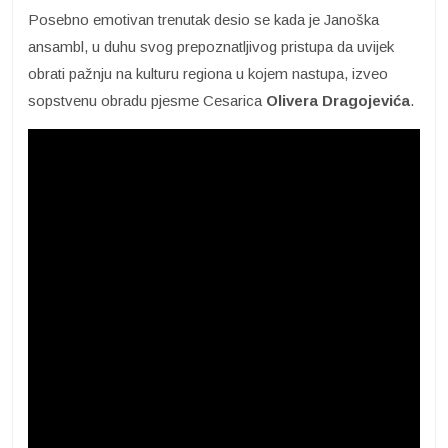
Posebno emotivan trenutak desio se kada je Janoška
ansambl, u duhu svog prepoznatljivog pristupa da uvijek
obrati pažnju na kulturu regiona u kojem nastupa, izveo
sopstvenu obradu pjesme Cesarica
Olivera Dragojevića
.