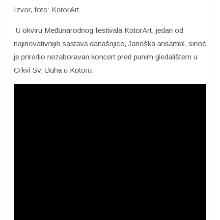
Izvor, foto: KotorArt
U okviru Međunarodnog festivala KotorArt, jedan od
najinovativnijih sastava današnjice, Janoška ansambl, sinoć
je priredio nezaboravan koncert pred punim gledalištem u
Crkvi Sv. Duha u Kotoru.