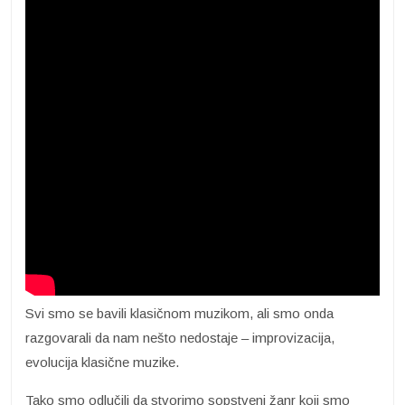
Svi smo se bavili klasičnom muzikom, ali smo onda
razgovarali da nam nešto nedostaje – improvizacija,
evolucija klasične muzike.
Tako smo odlučili da stvorimo sopstveni žanr koji smo