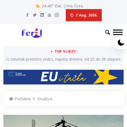
c
24.46
Bar, Crna Gora
7 Aug. 2026.
TOP VIJEST:
peni
U četvrtak pretežno vedro, najviša dnevna od 32 do 36 stepeni
U č
Početna
Društvo