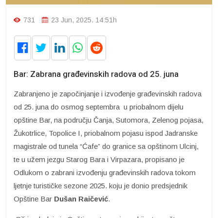
731
23 Jun, 2025. 14:51h
Bar: Zabrana građevinskih radova od 25. juna
Zabranjeno je započinjanje i izvođenje građevinskih radova
od 25. juna do osmog septembra u priobalnom dijelu
opštine Bar, na području Čanja, Sutomora, Zelenog pojasa,
Žukotrlice, Topolice I, priobalnom pojasu ispod Jadranske
magistrale od tunela “Ćafe” do granice sa opštinom Ulcinj,
te u užem jezgu Starog Bara i Virpazara, propisano je
Odlukom o zabrani izvođenju građevinskih radova tokom
ljetnje turističke sezone 2025. koju je donio predsjednik
Opštine Bar
Dušan Raičević
.