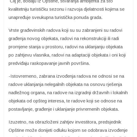
Cilj je, dodaju iz Opštine, stvaranja ambijenta za što
kvalitetniju turističku sezonu i razvoja djelatnosti kojima se
unapređuje sveukupna turistička ponuda grada.
Vrste građevinskih radova koji su su zabranjeni su radovi
građenja novog objekata, radovi na rekonstrukciji ili radi
promjene stanja u prostoru, radovi na uklanjanju objekata
po zahtjevu vlasnika, radovi na adaptaciji objekata i oni koji
predviđaju raskopavanje javnih površina.
-Istovremeno, zabrana izvođenja radova ne odnosi se na
radove uklanjanja nelegalnih objekata na osnovu rješenja
nadležnog organa, na radove na izgradnji državnih i lokalnih
objekata od opšteg interesa, te radove koji se odnose na
postavljanje, građenje i uklanjanje privremenih objekata.
Izuzetno, na obrazloženi zahtjev investitora, predsjednik
Opštine može donijeti odluku kojom se odobrava izvođenje