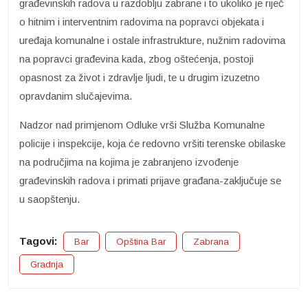
građevinskih radova u razdoblju zabrane i to ukoliko je riječ
o hitnim i interventnim radovima na popravci objekata i
uređaja komunalne i ostale infrastrukture, nužnim radovima
na popravci građevina kada, zbog oštećenja, postoji
opasnost za život i zdravlje ljudi, te u drugim izuzetno
opravdanim slučajevima.
Nadzor nad primjenom Odluke vrši Služba Komunalne
policije i inspekcije, koja će redovno vršiti terenske obilaske
na područjima na kojima je zabranjeno izvođenje
građevinskih radova i primati prijave građana-zaključuje se
u saopštenju.
Tagovi:
Bar
Opština Bar
Zabrana
Gradnja