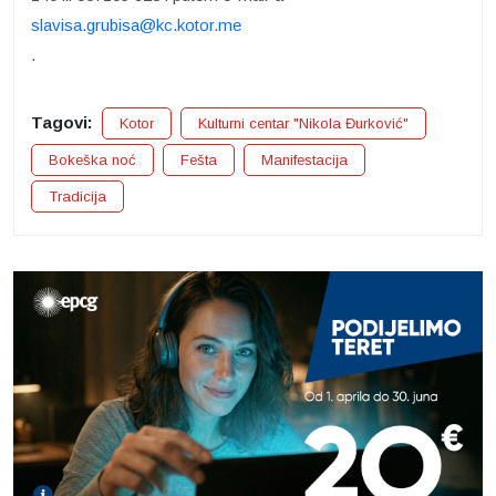
slavisa.grubisa@kc.kotor.me
.
Tagovi:
Kotor
Kulturni centar "Nikola Đurković"
Bokeška noć
Fešta
Manifestacija
Tradicija