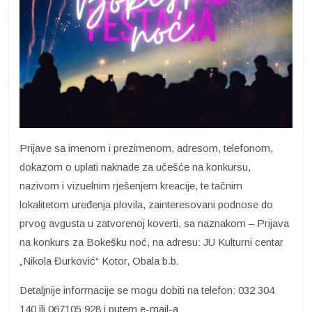
Prijave sa imenom i prezimenom, adresom, telefonom,
dokazom o uplati naknade za učešće na konkursu,
nazivom i vizuelnim rješenjem kreacije, te tačnim
lokalitetom uređenja plovila, zainteresovani podnose do
prvog avgusta u zatvorenoj koverti, sa naznakom – Prijava
na konkurs za Bokešku noć, na adresu: JU Kulturni centar
„Nikola Đurković“ Kotor, Obala b.b.
Detaljnije informacije se mogu dobiti na telefon: 032 304
140 ili 067105 928 i putem e-mail-a