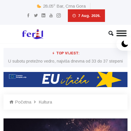
c
28.05
Bar, Crna Gora
7 Aug. 2026.
TOP VIJEST:
eni
U subotu pretežno vedro, najviša dnevna od 33 do 37 stepeni
U 
Početna
Kultura